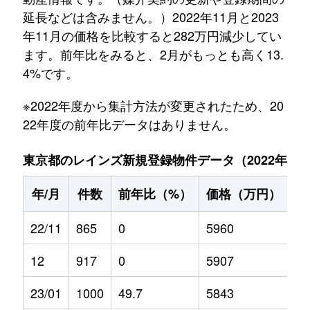
延長などは含みません。）2022年11月と2023
年11月の価格を比較すると282万円減少してい
ます。前年比をみると、2月がもっとも高く13.
4%です。
※2022年度から集計方法が変更されたため、20
22年度の前年比データはありません。
東京都のレインズ新規登録物件データ（2022年11月～
年/月
件数
前年比（%）
価格（万円）
前
22/11
865
0
5960
0
12
917
0
5907
0
23/01
1000
49.7
5843
5.