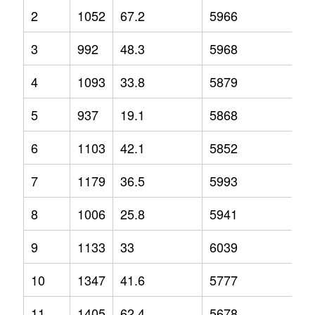
2
1052
67.2
5966
13
3
992
48.3
5968
8.
4
1093
33.8
5879
6.
5
937
19.1
5868
7.
6
1103
42.1
5852
7.
7
1179
36.5
5993
6.
8
1006
25.8
5941
1.
9
1133
33
6039
5
10
1347
41.6
5777
0.
11
1405
62.4
5678
-4