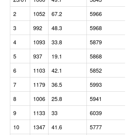
2
1052
67.2
5966
13
3
992
48.3
5968
8.
4
1093
33.8
5879
6.
5
937
19.1
5868
7.
6
1103
42.1
5852
7.
7
1179
36.5
5993
6.
8
1006
25.8
5941
1.
9
1133
33
6039
5
10
1347
41.6
5777
0.