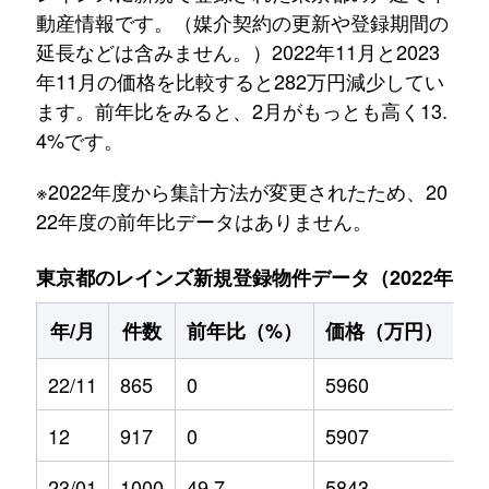
動産情報です。（媒介契約の更新や登録期間の
延長などは含みません。）2022年11月と2023
年11月の価格を比較すると282万円減少してい
ます。前年比をみると、2月がもっとも高く13.
4%です。
※2022年度から集計方法が変更されたため、20
22年度の前年比データはありません。
東京都のレインズ新規登録物件データ（2022年11月～
年/月
件数
前年比（%）
価格（万円）
前
22/11
865
0
5960
0
12
917
0
5907
0
23/01
1000
49.7
5843
5.