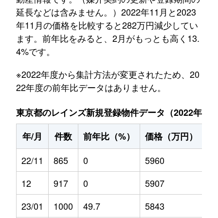
延長などは含みません。）2022年11月と2023
年11月の価格を比較すると282万円減少してい
ます。前年比をみると、2月がもっとも高く13.
4%です。
※2022年度から集計方法が変更されたため、20
22年度の前年比データはありません。
東京都のレインズ新規登録物件データ（2022年11月～
年/月
件数
前年比（%）
価格（万円）
前
22/11
865
0
5960
0
12
917
0
5907
0
23/01
1000
49.7
5843
5.