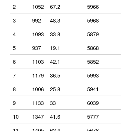
2
1052
67.2
5966
13
3
992
48.3
5968
8.
4
1093
33.8
5879
6.
5
937
19.1
5868
7.
6
1103
42.1
5852
7.
7
1179
36.5
5993
6.
8
1006
25.8
5941
1.
9
1133
33
6039
5
10
1347
41.6
5777
0.
11
1405
62.4
5678
-4