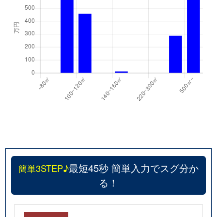
最短45秒 簡単入力でスグ分か
簡単3STEP♪
る！