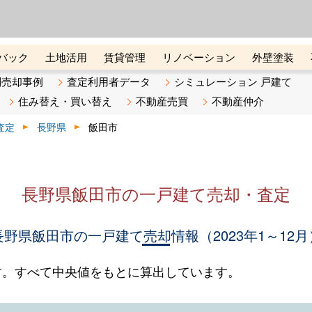
ーズ株式会社（東証グロース上
初めての方へ
ビスです 証券コード：4445
バック
土地活用
賃貸管理
リノベーション
外壁塗装
ライン講座
リビンマガジンBiz
不動産売却ご相談デスク
別売却事例
査定利用者データ
シミュレーション 戸建て
住み替え・買い替え
不動産売買
不動産仲介
査定
長野県
飯田市
長野県飯田市の一戸建て売却・査定
長野県飯田市の一戸建て売却情報（2023年1～12月
す。すべて中央値をもとに算出しています。