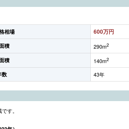
600万円
格相場
2
面積
290m
2
面積
140m
年数
43年
域です。
23年）