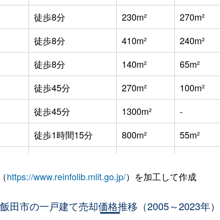
徒歩8分
230m²
270m²
徒歩8分
410m²
240m²
徒歩8分
140m²
65m²
徒歩45分
270m²
100m²
徒歩45分
1300m²
-
徒歩1時間15分
800m²
55m²
徒歩13分
140m²
115m²
（
https://www.reinfolib.mlit.go.jp/
）を加工して作成
徒歩16分
500m²
140m²
飯田市の一戸建て売却価格推移（2005～2023年）
徒歩8分
500m²
75m²