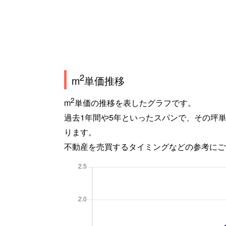
2
m
単価推移
2
m
単価の推移を表したグラフです。
過去1年間や5年といったスパンで、その坪
ります。
不動産を売買するタイミングなどの参考にご