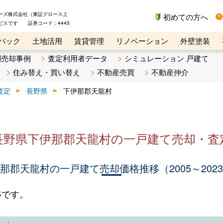
ーズ株式会社（東証グロース上
初めての方へ
ビスです 証券コード：4445
バック
土地活用
賃貸管理
リノベーション
外壁塗装
ライン講座
リビンマガジンBiz
不動産売却ご相談デスク
別売却事例
査定利用者データ
シミュレーション 戸建て
住み替え・買い替え
不動産売買
不動産仲介
査定
長野県
下伊那郡天龍村
長野県下伊那郡天龍村の一戸建て売却・査
那郡天龍村の一戸建て売却価格推移（2005～202
移です。