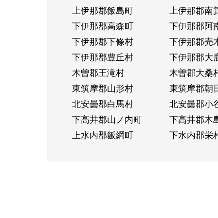
上伊那郡飯島町
上伊那郡南
下伊那郡高森町
下伊那郡阿
下伊那郡下條村
下伊那郡売
下伊那郡豊丘村
下伊那郡大
木曽郡王滝村
木曽郡大桑
東筑摩郡山形村
東筑摩郡朝
北安曇郡白馬村
北安曇郡小
下高井郡山ノ内町
下高井郡木
上水内郡飯綱町
下水内郡栄