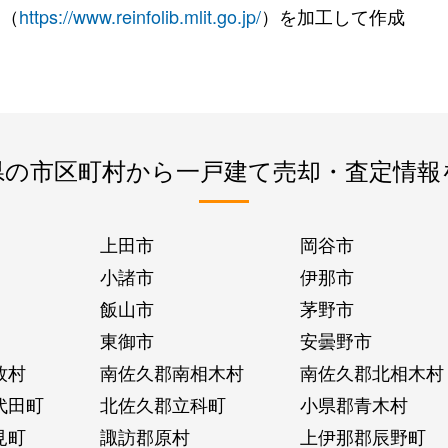
 （
https://www.reinfolib.mlit.go.jp/
）を加工して作成
県の市区町村から一戸建て売却・査定情報
上田市
岡谷市
小諸市
伊那市
飯山市
茅野市
東御市
安曇野市
牧村
南佐久郡南相木村
南佐久郡北相木村
代田町
北佐久郡立科町
小県郡青木村
見町
諏訪郡原村
上伊那郡辰野町