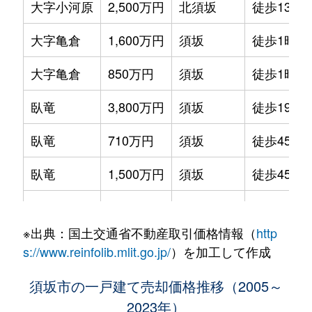
大字小河原
2,500万円
北須坂
徒歩13分
大字亀倉
1,600万円
須坂
徒歩1時間
大字亀倉
850万円
須坂
徒歩1時間
臥竜
3,800万円
須坂
徒歩19分
臥竜
710万円
須坂
徒歩45分
臥竜
1,500万円
須坂
徒歩45分
大字幸高
500万円
須坂
徒歩45分
※出典：国土交通省不動産取引価格情報（
http
大字小山
9,000万円
須坂
徒歩8分
s://www.reinfolib.mlit.go.jp/
）を加工して作成
大字小山
3,600万円
日野(長野)
徒歩9分
須坂市の一戸建て売却価格推移（2005～
2023年）
大字小山
3,600万円
日野(長野)
徒歩1分