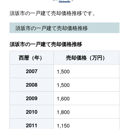
大字塩川
1,200万円
須坂
徒歩13分
須坂市の一戸建て売却価格推移です。
大字須坂
3,100万円
須坂
徒歩7分
須坂市の一戸建て売却価格推移
大字須坂
800万円
須坂
徒歩15分
須坂市の一戸建て売却価格推移
墨坂
780万円
日野(長野)
徒歩13分
西暦（年）
売却価格（万円）
田の神
2,400万円
須坂
徒歩11分
2007
1,500
豊島
1,200万円
北須坂
徒歩20分
2008
1,500
大字日滝
550万円
須坂
徒歩23分
2009
1,600
大字福島
280万円
村山(長野)
徒歩26分
2010
1,800
望岳台
600万円
須坂
徒歩45分
2011
1,150