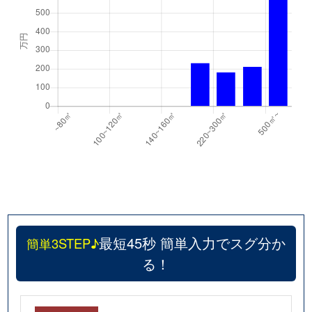
最短45秒 簡単入力でスグ分か
簡単3STEP♪
る！