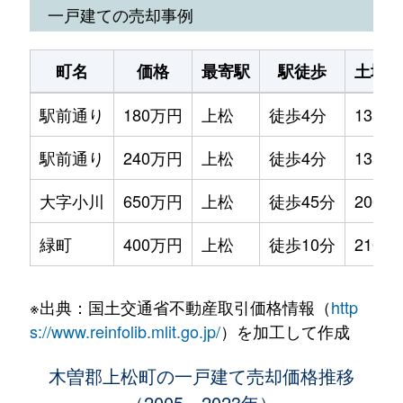
一戸建ての売却事例
町名
価格
最寄駅
駅徒歩
土地面
駅前通り
180万円
上松
徒歩4分
135m²
駅前通り
240万円
上松
徒歩4分
135m²
大字小川
650万円
上松
徒歩45分
2000m
緑町
400万円
上松
徒歩10分
210m²
※出典：国土交通省不動産取引価格情報（
http
s://www.reinfolib.mlit.go.jp/
）を加工して作成
木曽郡上松町の一戸建て売却価格推移
（2005～2023年）