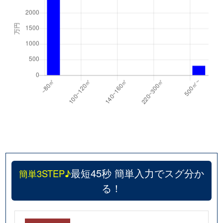
最短45秒 簡単入力でスグ分か
簡単3STEP♪
る！