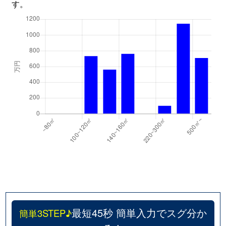
す。
最短45秒 簡単入力でスグ分か
簡単3STEP♪