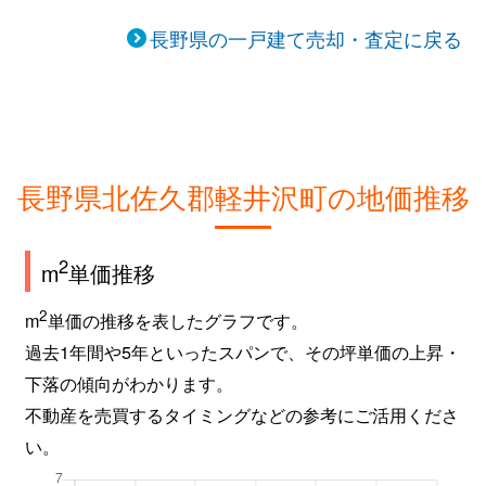
長野県の一戸建て売却・査定に戻る
大字長倉
25,000万円
中軽井沢
徒歩26分
大字長倉
3,700万円
中軽井沢
徒歩21分
大字長倉
4,300万円
中軽井沢
徒歩45分
長野県北佐久郡軽井沢町の地価推移
大字長倉
300万円
中軽井沢
徒歩22分
大字長倉
1,200万円
中軽井沢
徒歩16分
2
m
単価推移
大字長倉
6,700万円
中軽井沢
徒歩45分
2
m
単価の推移を表したグラフです。
過去1年間や5年といったスパンで、その坪単価の上昇・
大字長倉
2,600万円
中軽井沢
徒歩11分
下落の傾向がわかります。
大字長倉
4,500万円
中軽井沢
徒歩45分
不動産を売買するタイミングなどの参考にご活用くださ
い。
大字長倉
5,000万円
中軽井沢
徒歩9分