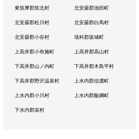
大字長倉
1,500万円
中軽井沢
徒歩29分
東筑摩郡筑北村
北安曇郡池田町
大字長倉
20,000万円
中軽井沢
徒歩45分
北安曇郡松川村
北安曇郡白馬村
大字長倉
450万円
中軽井沢
徒歩1時間
北安曇郡小谷村
埴科郡坂城町
大字長倉
21,000万円
中軽井沢
徒歩19分
上高井郡小布施町
上高井郡高山村
大字長倉
4,500万円
中軽井沢
徒歩8分
下高井郡山ノ内町
下高井郡木島平村
大字長倉
15,000万円
中軽井沢
徒歩45分
下高井郡野沢温泉村
上水内郡信濃町
大字長倉
870万円
中軽井沢
徒歩45分
上水内郡小川村
上水内郡飯綱町
大字長倉
7,800万円
中軽井沢
徒歩25分
下水内郡栄村
大字長倉
1,300万円
中軽井沢
徒歩24分
大字長倉
800万円
中軽井沢
徒歩1時間