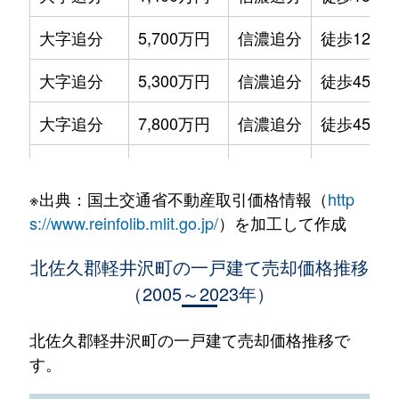
大字追分
5,700万円
信濃追分
徒歩12分
大字追分
5,300万円
信濃追分
徒歩45分
大字追分
7,800万円
信濃追分
徒歩45分
大字追分
2,700万円
信濃追分
徒歩14分
※出典：国土交通省不動産取引価格情報（
http
大字追分
1,000万円
信濃追分
徒歩25分
s://www.reinfolib.mlit.go.jp/
）を加工して作成
大字追分
6,000万円
信濃追分
徒歩45分
北佐久郡軽井沢町の一戸建て売却価格推移
（2005～2023年）
大字追分
1,400万円
信濃追分
徒歩45分
大字追分
7,400万円
信濃追分
徒歩45分
北佐久郡軽井沢町の一戸建て売却価格推移で
す。
大字追分
6,700万円
信濃追分
徒歩9分