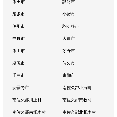
飯田市
諏訪市
大字長倉
6,900万円
信濃追分
徒歩45分
須坂市
小諸市
大字長倉
6,700万円
信濃追分
徒歩45分
伊那市
駒ヶ根市
大字長倉
17,000万円
信濃追分
徒歩45分
中野市
大町市
大字長倉
6,800万円
信濃追分
徒歩45分
飯山市
茅野市
大字長倉
2,200万円
信濃追分
徒歩45分
塩尻市
佐久市
大字長倉
8,900万円
中軽井沢
徒歩45分
千曲市
東御市
大字長倉
2,000万円
中軽井沢
徒歩1時間
安曇野市
南佐久郡小海町
大字長倉
3,100万円
中軽井沢
徒歩45分
南佐久郡川上村
南佐久郡南牧村
大字長倉
1,500万円
中軽井沢
徒歩45分
南佐久郡南相木村
南佐久郡北相木村
大字長倉
5,500万円
中軽井沢
徒歩45分