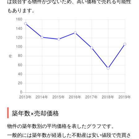
ば競合する物件が少ないため、高い価格で売れる可能性
大字発地
100万円
軽井沢
徒歩1時間
もあります。
大字発地
25,000万円
軽井沢
徒歩45分
大字発地
500万円
軽井沢
徒歩1時間
大字発地
900万円
軽井沢
徒歩1時間
大字発地
1,100万円
軽井沢
徒歩1時間
大字発地
1,800万円
軽井沢
徒歩1時間
大字発地
540万円
軽井沢
徒歩1時間
大字発地
10万円
軽井沢
徒歩1時間
築年数×売却価格
大字発地
5,400万円
中軽井沢
徒歩45分
物件の築年数別の平均価格を表したグラフです。
一般的には築年数が経過した不動産は安い値段で売買さ
大字茂沢
2,600万円
信濃追分
徒歩45分