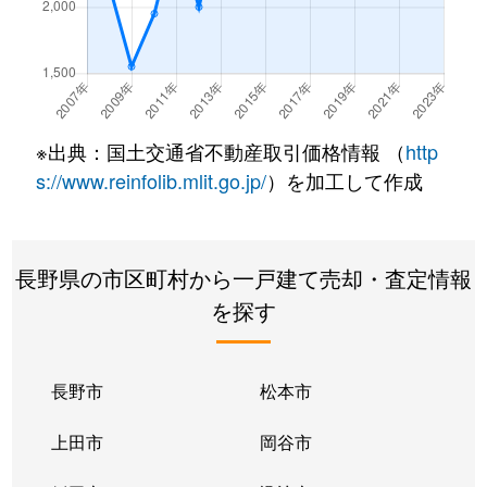
中軽井沢
190万円
中軽井沢
徒歩7分
大字長倉
11,000万円
軽井沢
徒歩45分
大字長倉
2,000万円
信濃追分
徒歩45分
※出典：国土交通省不動産取引価格情報 （
http
s://www.reinfolib.mlit.go.jp/
）を加工して作成
大字長倉
7,200万円
信濃追分
徒歩22分
大字長倉
4,700万円
信濃追分
徒歩45分
長野県の市区町村から一戸建て売却・査定情報
大字長倉
12,000万円
信濃追分
徒歩45分
を探す
大字長倉
8,800万円
信濃追分
徒歩25分
長野市
松本市
大字長倉
10,000万円
信濃追分
徒歩18分
上田市
岡谷市
大字長倉
3,600万円
信濃追分
徒歩45分