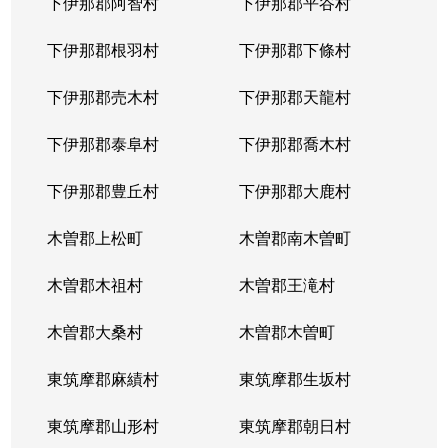
下伊那郡阿智村
下伊那郡平谷村
大字長倉
3,600万円
中軽井沢
徒歩7分
下伊那郡根羽村
下伊那郡下條村
大字長倉
2,000万円
中軽井沢
徒歩45分
下伊那郡売木村
下伊那郡天龍村
大字長倉
7,000万円
中軽井沢
徒歩45分
下伊那郡泰阜村
下伊那郡喬木村
大字長倉
4,800万円
中軽井沢
徒歩45分
下伊那郡豊丘村
下伊那郡大鹿村
大字長倉
1,200万円
中軽井沢
徒歩29分
木曽郡上松町
木曽郡南木曽町
大字長倉
4,400万円
中軽井沢
徒歩45分
木曽郡木祖村
木曽郡王滝村
大字長倉
5,200万円
中軽井沢
徒歩45分
木曽郡大桑村
木曽郡木曽町
大字長倉
680万円
中軽井沢
徒歩1時間
東筑摩郡麻績村
東筑摩郡生坂村
大字長倉
2,100万円
中軽井沢
徒歩45分
東筑摩郡山形村
東筑摩郡朝日村