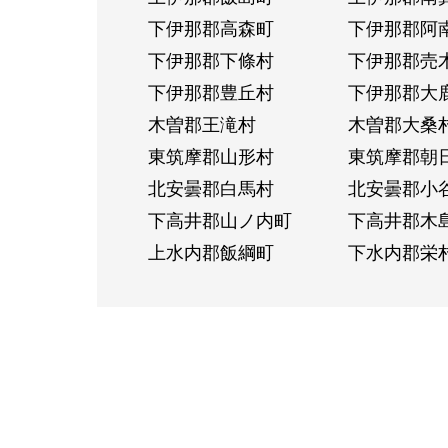
下伊那郡高森町
下伊那郡阿
下伊那郡下條村
下伊那郡売
下伊那郡豊丘村
下伊那郡大
木曽郡王滝村
木曽郡大桑
東筑摩郡山形村
東筑摩郡朝
北安曇郡白馬村
北安曇郡小
下高井郡山ノ内町
下高井郡木
上水内郡飯綱町
下水内郡栄