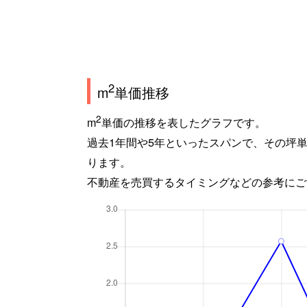
2
m
単価推移
2
m
単価の推移を表したグラフです。
過去1年間や5年といったスパンで、その坪
ります。
不動産を売買するタイミングなどの参考にご