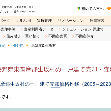
ーズ株式会社（東証グロース上
初めての方へ
ビスです 証券コード：4445
バック
土地活用
賃貸管理
リノベーション
外壁塗装
ライン講座
リビンマガジンBiz
不動産売却ご相談デスク
別売却事例
査定利用者データ
シミュレーション 戸建て
住み替え・買い替え
不動産売買
不動産仲介
査定
長野県
東筑摩郡生坂村
長野県東筑摩郡生坂村の一戸建て売却・査
摩郡生坂村の一戸建て売却価格推移（2005～202
移です。