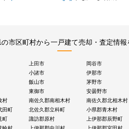
県の市区町村から一戸建て売却・査定情報
上田市
岡谷市
小諸市
伊那市
飯山市
茅野市
東御市
安曇野市
牧村
南佐久郡南相木村
南佐久郡北相木村
代田町
北佐久郡立科町
小県郡青木村
見町
諏訪郡原村
上伊那郡辰野町
箕輪村
上伊那郡中川村
上伊那郡宮田村