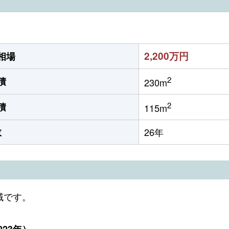
2,200万円
相場
2
積
230m
2
積
115m
数
26年
域です。
23年）