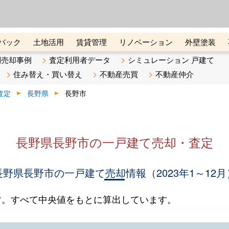
ーズ株式会社（東証グロース上
初めての方へ
ビスです 証券コード：4445
バック
土地活用
賃貸管理
リノベーション
外壁塗装
ライン講座
リビンマガジンBiz
不動産売却ご相談デスク
別売却事例
査定利用者データ
シミュレーション 戸建て
住み替え・買い替え
不動産売買
不動産仲介
査定
長野県
長野市
長野県長野市の一戸建て売却・査定
長野県長野市の一戸建て売却情報（2023年1～12月
す。すべて中央値をもとに算出しています。