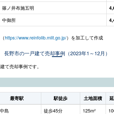
篠ノ井布施五明
4
中御所
4
 （
https://www.reinfolib.mlit.go.jp/
）を加工して作成
長野市の一戸建て売却事例（2023年1～12月）
一戸建て売却事例です。
最寄駅
駅徒歩
土地面積
延
中島
徒歩45分
125m²
10