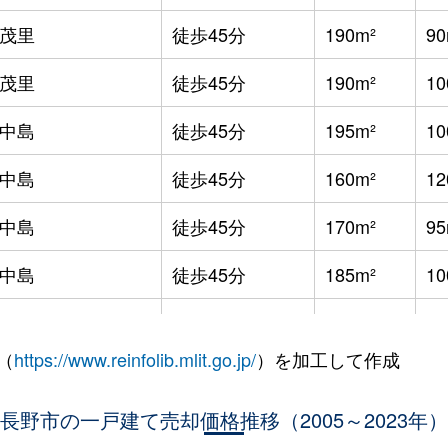
茂里
徒歩45分
190m²
90
茂里
徒歩45分
190m²
10
中島
徒歩45分
195m²
10
中島
徒歩45分
160m²
12
中島
徒歩45分
170m²
95
中島
徒歩45分
185m²
10
中島
徒歩45分
250m²
95
（
https://www.reinfolib.mlit.go.jp/
）を加工して作成
中島
徒歩45分
190m²
10
中島
長野市の一戸建て売却価格推移（2005～2023年）
徒歩45分
165m²
11