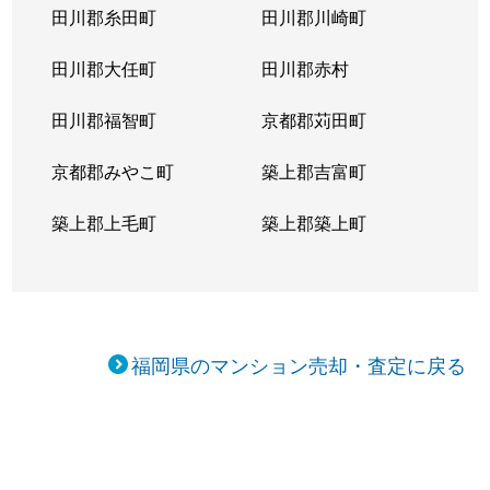
田川郡糸田町
田川郡川崎町
姪の浜
2,300万円
姪浜
徒歩11
田川郡大任町
田川郡赤村
姪の浜
1,100万円
姪浜
徒歩9
田川郡福智町
京都郡苅田町
姪の浜
2,600万円
姪浜
徒歩3
京都郡みやこ町
築上郡吉富町
姪の浜
290万円
姪浜
徒歩7
築上郡上毛町
築上郡築上町
姪の浜
2,100万円
姪浜
徒歩13
姪の浜
3,500万円
姪浜
徒歩9
姪の浜
3,500万円
姪浜
徒歩11
福岡県のマンション売却・査定に戻る
姪の浜
3,800万円
姪浜
徒歩16
姪の浜
2,300万円
姪浜
徒歩11