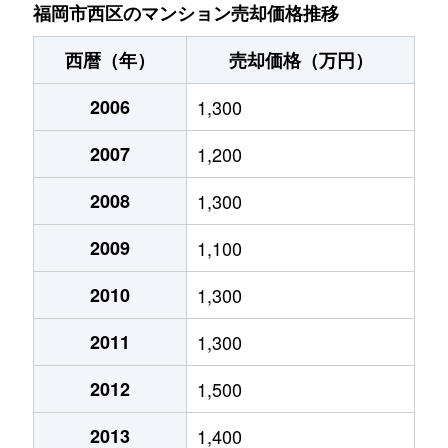
愛宕浜
3,200万円
室見
徒歩45
福岡市西区のマンション売却価格推移
愛宕浜
4,000万円
室見
徒歩24
西暦（年）
売却価格（万円）
愛宕浜
3,000万円
姪浜
徒歩28
2006
1,300
愛宕浜
880万円
姪浜
徒歩45
2007
1,200
愛宕浜
2,100万円
姪浜
徒歩29
2008
1,300
愛宕浜
2,300万円
姪浜
徒歩29
2009
1,100
愛宕南
3,200万円
室見
徒歩12
2010
1,300
2011
1,300
愛宕南
1,100万円
室見
徒歩9
2012
1,500
愛宕南
3,200万円
姪浜
徒歩13
2013
1,400
大字飯氏
2,600万円
周船寺
徒歩11