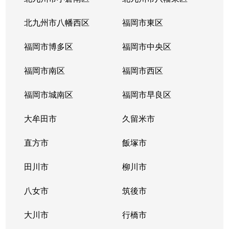
上山門
1,100万円
下山門
徒歩11
北九州市八幡西区
福岡市東区
西都
2,100万円
九大学研都市
徒歩4
福岡市博多区
福岡市中央区
西都
5,200万円
九大学研都市
徒歩6
福岡市南区
福岡市西区
下山門
2,000万円
下山門
徒歩9
福岡市城南区
福岡市早良区
下山門
2,300万円
下山門
徒歩7
大牟田市
久留米市
下山門
1,900万円
下山門
徒歩7
直方市
飯塚市
下山門
1,400万円
下山門
徒歩12
田川市
柳川市
下山門
八女市
3,000万円
筑後市
下山門
徒歩6
大川市
行橋市
下山門
2,000万円
姪浜
徒歩16