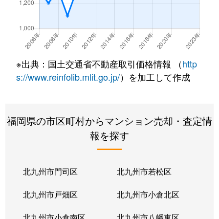
今宿東
2,700万円
今宿
徒歩7
内浜
2,200万円
姪浜
徒歩8
内浜
3,000万円
姪浜
徒歩9
※出典：国土交通省不動産取引価格情報 （
http
内浜
1,600万円
姪浜
徒歩8
s://www.reinfolib.mlit.go.jp/
）を加工して作成
大町団地
1,800万円
姪浜
徒歩16
福岡県の市区町村からマンション売却・査定情
小戸
3,700万円
姪浜
徒歩11
報を探す
小戸
2,900万円
姪浜
徒歩11
上山門
2,000万円
下山門
徒歩15
北九州市門司区
北九州市若松区
上山門
800万円
下山門
徒歩15
北九州市戸畑区
北九州市小倉北区
上山門
550万円
下山門
徒歩19
北九州市小倉南区
北九州市八幡東区