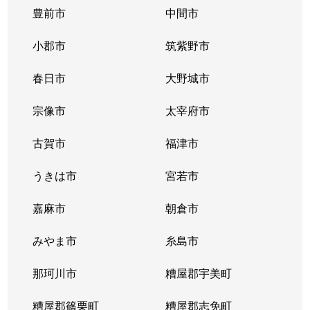
豊前市
中間市
十郎川団地
900万円
下山門
徒歩19
小郡市
筑紫野市
十郎川団地
400万円
下山門
徒歩23
春日市
大野城市
大字周船寺
1,000万円
周船寺
徒歩10
宗像市
太宰府市
周船寺
1,300万円
九大学研都市
徒歩12
古賀市
福津市
周船寺
2,000万円
周船寺
徒歩13
うきは市
宮若市
周船寺
780万円
周船寺
徒歩9
嘉麻市
朝倉市
周船寺
1,600万円
周船寺
徒歩6
みやま市
糸島市
大字千里
880万円
周船寺
徒歩14
那珂川市
糟屋郡宇美町
大字千里
1,000万円
周船寺
徒歩14
糟屋郡篠栗町
糟屋郡志免町