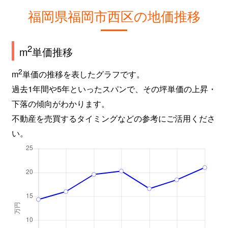
姪の浜
1,900万円
姪浜
徒歩5
福岡県福岡市西区の地価推移
姪の浜
2,800万円
姪浜
徒歩10
2
m
単価推移
姪の浜
3,000万円
姪浜
徒歩9
2
m
単価の推移を表したグラフです。
姪浜駅南
450万円
姪浜
徒歩6
過去1年間や5年といったスパンで、その坪単価の上昇・
下落の傾向がわかります。
姪浜駅南
260万円
姪浜
徒歩6
不動産を売買するタイミングなどの参考にご活用くださ
い。
姪浜駅南
4,200万円
姪浜
徒歩3
姪浜駅南
3,700万円
姪浜
徒歩7
姪浜駅南
3,100万円
姪浜
徒歩3