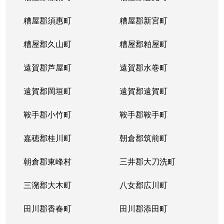
大字千里
1,500万円
周船寺
徒歩14
糟屋郡須惠町
糟屋郡新宮町
西の丘
3,200万円
下山門
徒歩29
糟屋郡久山町
糟屋郡粕屋町
福重
1,500万円
姪浜
徒歩25
遠賀郡芦屋町
遠賀郡水巻町
福重
1,500万円
姪浜
徒歩19
遠賀郡岡垣町
遠賀郡遠賀町
福重
1,900万円
姪浜
徒歩18
鞍手郡小竹町
鞍手郡鞍手町
福重
1,500万円
姪浜
徒歩20
嘉穂郡桂川町
朝倉郡筑前町
福重
1,700万円
姪浜
徒歩23
朝倉郡東峰村
三井郡大刀洗町
福重
500万円
姪浜
徒歩20
三潴郡大木町
八女郡広川町
姪の浜
1,400万円
姪浜
徒歩9
田川郡香春町
田川郡添田町
姪の浜
2,300万円
姪浜
徒歩13