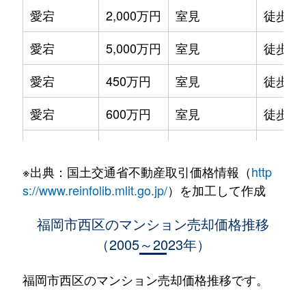
愛宕
2,000万円
室見
徒歩8
愛宕
5,000万円
室見
徒歩10
愛宕
450万円
室見
徒歩5
愛宕
600万円
室見
徒歩9
愛宕
2,900万円
室見
徒歩9
※出典：国土交通省不動産取引価格情報（
http
愛宕
1,800万円
室見
徒歩5
s://www.reinfolib.mlit.go.jp/
）を加工して作成
愛宕浜
3,600万円
室見
徒歩24
福岡市西区のマンション売却価格推移
（2005～2023年）
愛宕浜
3,000万円
室見
徒歩24
愛宕浜
3,200万円
室見
徒歩23
福岡市西区のマンション売却価格推移です。