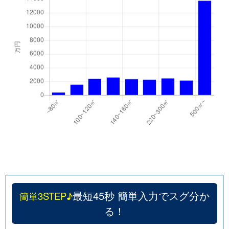
最短45秒 簡単入力でスグ分か
簡単3STEP♪
る！