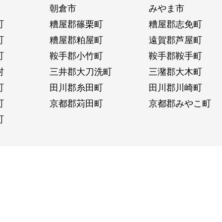
朝倉市
みやま市
町
糟屋郡篠栗町
糟屋郡志免町
町
糟屋郡粕屋町
遠賀郡芦屋町
町
鞍手郡小竹町
鞍手郡鞍手町
村
三井郡大刀洗町
三潴郡大木町
町
田川郡糸田町
田川郡川崎町
町
京都郡苅田町
京都郡みやこ町
町