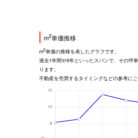
2
m
単価推移
2
m
単価の推移を表したグラフです。
過去1年間や5年といったスパンで、その坪
ります。
不動産を売買するタイミングなどの参考にご