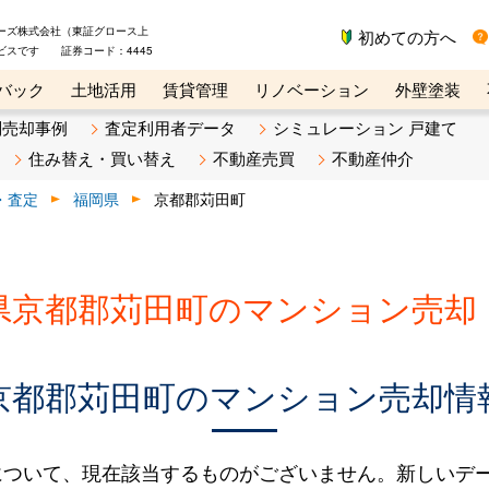
ーズ株式会社（東証グロース上
初めての方へ
ビスです 証券コード：4445
バック
土地活用
賃貸管理
リノベーション
外壁塗装
ライン講座
リビンマガジンBiz
不動産売却ご相談デスク
別売却事例
査定利用者データ
シミュレーション 戸建て
住み替え・買い替え
不動産売買
不動産仲介
・査定
福岡県
京都郡苅田町
県京都郡苅田町のマンション売却
京都郡苅田町のマンション売却情
について、現在該当するものがございません。新しいデ