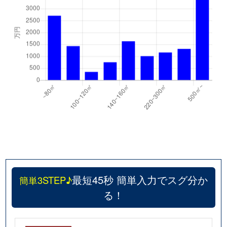
最短45秒 簡単入力でスグ分か
簡単3STEP♪
る！