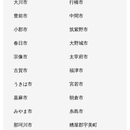
大川市
行橋市
豊前市
中間市
小郡市
筑紫野市
春日市
大野城市
宗像市
太宰府市
古賀市
福津市
うきは市
宮若市
嘉麻市
朝倉市
みやま市
糸島市
那珂川市
糟屋郡宇美町