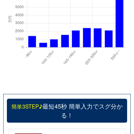
最短45秒 簡単入力でスグ分か
簡単3STEP♪
る！