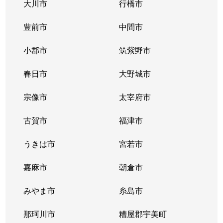
大川市
行橋市
豊前市
中間市
小郡市
筑紫野市
春日市
大野城市
宗像市
太宰府市
古賀市
福津市
うきは市
宮若市
嘉麻市
朝倉市
みやま市
糸島市
那珂川市
糟屋郡宇美町