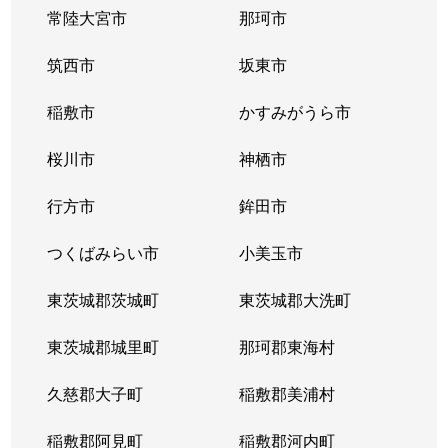
常陸大宮市
那珂市
筑西市
坂東市
稲敷市
かすみがうら市
桜川市
神栖市
行方市
鉾田市
つくばみらい市
小美玉市
東茨城郡茨城町
東茨城郡大洗町
東茨城郡城里町
那珂郡東海村
久慈郡大子町
稲敷郡美浦村
稲敷郡阿見町
稲敷郡河内町