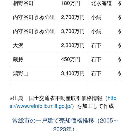
相野谷町
180万円
北水海道
徒歩
内守谷町きぬの里
2,700万円
小絹
徒歩
内守谷町きぬの里
3,700万円
小絹
徒歩
大沢
2,300万円
石下
徒歩
蔵持
450万円
石下
徒歩
鴻野山
3,400万円
石下
徒歩
坂手町
280万円
水海道
徒歩
※出典：国土交通省不動産取引価格情報（
http
坂手町
300万円
水海道
徒歩
s://www.reinfolib.mlit.go.jp/
）を加工して作成
新石下
250万円
石下
徒歩
常総市の一戸建て売却価格推移（2005～
2023年）
東野原
330万円
南石下
徒歩