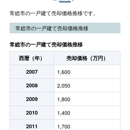
東野原
2,400万円
南石下
徒歩
常総市の一戸建て売却価格推移です。
豊岡町
410万円
水海道
徒歩
常総市の一戸建て売却価格推移
豊田
1,100万円
石下
徒歩
常総市の一戸建て売却価格推移
中妻町
210万円
中妻
徒歩
西暦（年）
売却価格（万円）
中妻町
250万円
三妻
徒歩
2007
1,600
原宿
400万円
玉村
徒歩
2008
2,050
平内
1,600万円
南石下
徒歩
2009
1,800
平内
2,000万円
南石下
徒歩
2010
1,400
平内
1,700万円
南石下
徒歩
2011
1,700