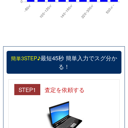
最短45秒 簡単入力でスグ分か
簡単3STEP♪
る！
STEP1
査定を依頼する