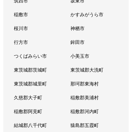
筑西市
坂東市
稲敷市
かすみがうら市
桜川市
神栖市
行方市
鉾田市
つくばみらい市
小美玉市
東茨城郡茨城町
東茨城郡大洗町
東茨城郡城里町
那珂郡東海村
久慈郡大子町
稲敷郡美浦村
稲敷郡阿見町
稲敷郡河内町
結城郡八千代町
猿島郡五霞町