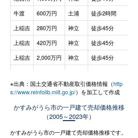
牛渡
600万円
土浦
徒歩2時間
2
上稲吉
280万円
神立
徒歩45分
2
上稲吉
420万円
神立
徒歩45分
2
上稲吉
2,000万円
神立
徒歩45分
1
宍倉
1,900万円
神立
徒歩23分
2
※出典：国土交通省不動産取引価格情報（
http
宍倉
650万円
神立
徒歩1時間15分
2
s://www.reinfolib.mlit.go.jp/
）を加工して作成
下稲吉
1,600万円
神立
徒歩21分
2
かすみがうら市の一戸建て売却価格推移
（2005～2023年）
下稲吉
1,900万円
神立
徒歩21分
2
下稲吉
500万円
神立
徒歩21分
1
かすみがうら市の一戸建て売却価格推移です。