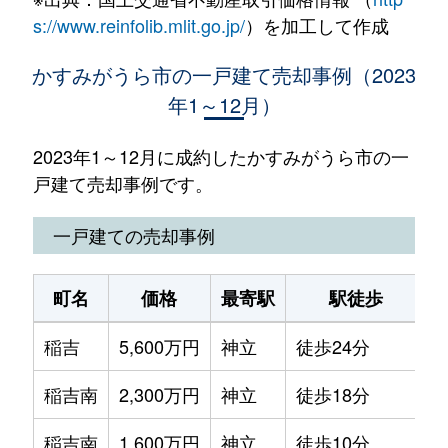
s://www.reinfolib.mlit.go.jp/
）を加工して作成
かすみがうら市の一戸建て売却事例（2023
年1～12月）
2023年1～12月に成約したかすみがうら市の一
戸建て売却事例です。
一戸建ての売却事例
町名
価格
最寄駅
駅徒歩
稲吉
5,600万円
神立
徒歩24分
4
稲吉南
2,300万円
神立
徒歩18分
2
稲吉南
1,600万円
神立
徒歩10分
1