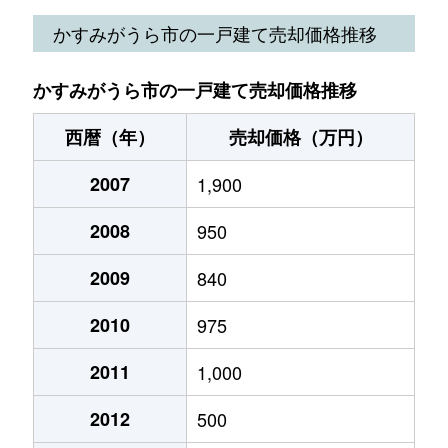
下稲吉
1,800万円
神立
徒歩23分
2
かすみがうら市の一戸建て売却価格推移
下稲吉
1,600万円
神立
徒歩45分
2
かすみがうら市の一戸建て売却価格推移
深谷
2,500万円
神立
徒歩1時間45分
9
西暦（年）
売却価格（万円）
2007
1,900
2008
950
2009
840
2010
975
2011
1,000
2012
500