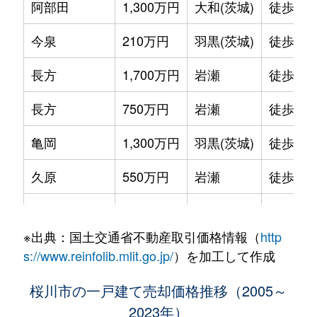
阿部田
1,300万円
大和(茨城)
徒歩45
今泉
210万円
羽黒(茨城)
徒歩45
長方
1,700万円
岩瀬
徒歩45
長方
750万円
岩瀬
徒歩45
亀岡
1,300万円
羽黒(茨城)
徒歩45
久原
550万円
岩瀬
徒歩45
久原
1,400万円
岩瀬
徒歩45
※出典：国土交通省不動産取引価格情報（
http
高久
300万円
大和(茨城)
徒歩1時
s://www.reinfolib.mlit.go.jp/
）を加工して作成
高久
550万円
大和(茨城)
徒歩45
桜川市の一戸建て売却価格推移（2005～
2023年）
富岡
500万円
岩瀬
徒歩45