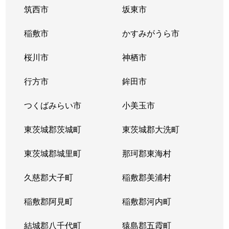
筑西市
坂東市
稲敷市
かすみがうら市
桜川市
神栖市
行方市
鉾田市
つくばみらい市
小美玉市
東茨城郡茨城町
東茨城郡大洗町
東茨城郡城里町
那珂郡東海村
久慈郡大子町
稲敷郡美浦村
稲敷郡阿見町
稲敷郡河内町
結城郡八千代町
猿島郡五霞町