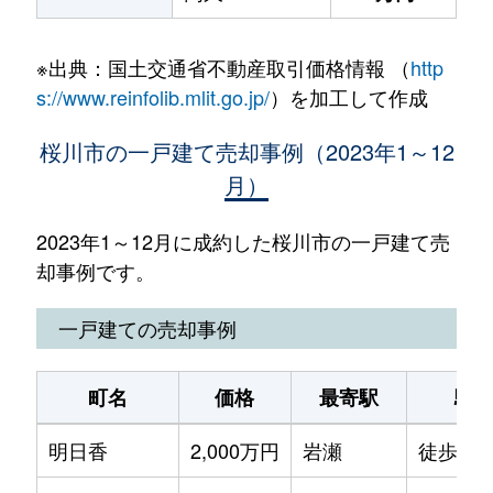
※出典：国土交通省不動産取引価格情報 （
http
s://www.reinfolib.mlit.go.jp/
）を加工して作成
桜川市の一戸建て売却事例（2023年1～12
月）
2023年1～12月に成約した桜川市の一戸建て売
却事例です。
一戸建ての売却事例
町名
価格
最寄駅
駅
明日香
2,000万円
岩瀬
徒歩9分