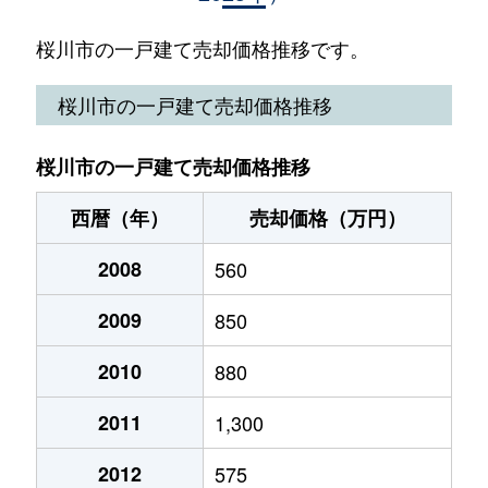
西飯岡
300万円
岩瀬
徒歩1時
桜川市の一戸建て売却価格推移です。
西小塙
100万円
羽黒(茨城)
徒歩9分
桜川市の一戸建て売却価格推移
真壁町亀熊
150万円
大和(茨城)
徒歩1時
桜川市の一戸建て売却価格推移
真壁町椎尾
700万円
岩瀬
徒歩2時
西暦（年）
売却価格（万円）
真壁町田
300万円
岩瀬
徒歩2時
2008
560
真壁町田
1,600万円
岩瀬
徒歩2時
2009
850
真壁町田
1,400万円
岩瀬
徒歩2時
2010
880
真壁町長岡
200万円
岩瀬
徒歩1時
2011
1,300
真壁町原方
300万円
大和(茨城)
徒歩1時
2012
575