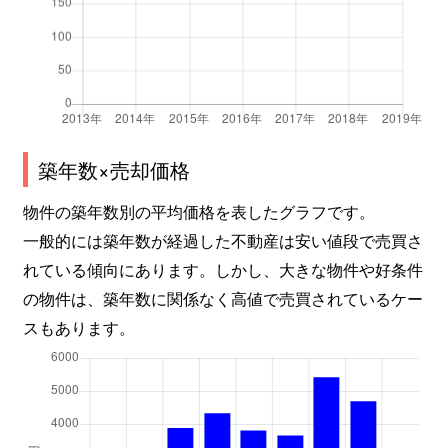
竹園
12,000万円
つくば
竹園
9,800万円
つくば
遠東
680万円
研究学園
豊里の杜
2,100万円
研究学園
築年数×売却価格
中根
2,300万円
つくば
物件の築年数別の平均価格を表したグラフです。
一般的には築年数が経過した不動産は安い値段で売買さ
並木
3,700万円
荒川沖
れている傾向にあります。しかし、大きな物件や好条件
の物件は、築年数に関係なく高値で売買されているケー
並木
4,600万円
荒川沖
スもあります。
並木
3,600万円
荒川沖
並木
3,700万円
荒川沖