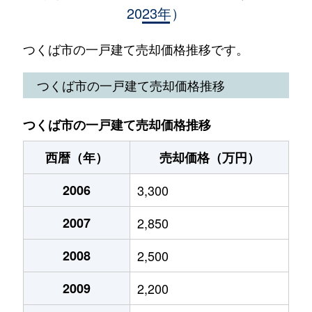
2023年）
稲荷前
10,000万円
つくば
今鹿島
1,700万円
石下
つくば市の一戸建て売却価格推移です。
今鹿島
850万円
研究学園
つくば市の一戸建て売却価格推移
上ノ室
230万円
つくば
つくば市の一戸建て売却価格推移
梅園
1,500万円
荒川沖
西暦（年）
売却価格（万円）
梅園
3,300万円
荒川沖
2006
3,300
梅園
8,700万円
荒川沖
2007
2,850
漆所
350万円
つくば
2008
2,500
榎戸
200万円
みどりの
2009
2,200