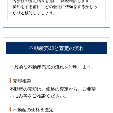
各会社の査定結果を元に、比較検討します。
契約をする前に、どの会社に依頼をするかしっ
富士見台
400万円
龍ケ崎市
かりと検討しましょう。
古来
2,200万円
つくば
宝陽台
2,200万円
牛久
宝陽台
1,300万円
牛久
不動産売却と査定の流れ
宝陽台
1,000万円
牛久
一般的な不動産売却の流れを説明します。
宝陽台
320万円
牛久
売却相談
前野
2,300万円
研究学園
不動産の売却は、価格の査定から。ご要望・
牧園
580万円
ひたち野うしく
お悩み等をご相談ください。
真瀬
3,200万円
みどりの
不動産の価格を査定