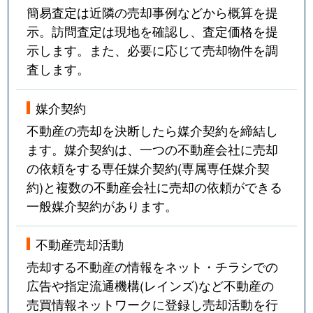
簡易査定は近隣の売却事例などから概算を提
松代
3,500万円
つくば
示。訪問査定は現地を確認し、査定価格を提
松代
4,200万円
つくば
示します。また、必要に応じて売却物件を調
査します。
松代
4,100万円
つくば
媒介契約
松代
3,100万円
つくば
不動産の売却を決断したら媒介契約を締結し
松代
4,100万円
つくば
ます。媒介契約は、一つの不動産会社に売却
の依頼をする専任媒介契約(専属専任媒介契
松代
5,200万円
つくば
約)と複数の不動産会社に売却の依頼ができる
一般媒介契約があります。
松代
3,700万円
つくば
不動産売却活動
松代
4,100万円
つくば
売却する不動産の情報をネット・チラシでの
松代
2,100万円
つくば
広告や指定流通機構(レインズ)など不動産の
売買情報ネットワークに登録し売却活動を行