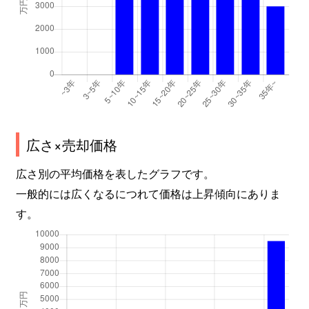
並木
4,300万円
つくば
並木
4,200万円
つくば
並木
4,600万円
つくば
並木
4,400万円
つくば
並木
3,300万円
つくば
広さ×売却価格
並木
4,000万円
つくば
広さ別の平均価格を表したグラフです。
一般的には広くなるにつれて価格は上昇傾向にありま
並木
4,000万円
つくば
す。
並木
4,900万円
つくば
並木
5,100万円
つくば
並木
4,900万円
つくば