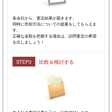
二の宮
8,200万円
つくば
泊崎
200万円
龍ケ崎市
各会社から、査定結果が届きます。
同時に売却方法についての提案をしてもらえま
花畑
700万円
つくば
す。
正確な金額を把握する場合は、訪問査定の希望
花畑
3,600万円
つくば
を出しましょう！
花畑
2,000万円
つくば
花畑
3,000万円
つくば
STEP3
比較＆検討する
花畑
1,400万円
つくば
春風台
3,000万円
つくば
東新井
7,200万円
つくば
富士見台
230万円
龍ケ崎市