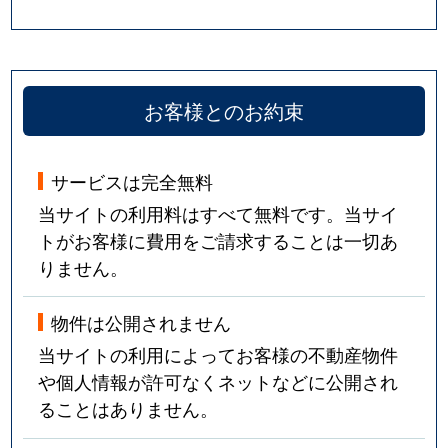
谷田部
2,800万円
万博記念公園(茨城)
谷田部
1,900万円
万博記念公園(茨城)
お客様とのお約束
谷田部
3,700万円
万博記念公園(茨城)
谷田部
4,700万円
みどりの
サービスは完全無料
谷田部
10,000万円
みどりの
当サイトの利用料はすべて無料です。当サイ
トがお客様に費用をご請求することは一切あ
谷田部
3,100万円
みどりの
りません。
谷田部
390万円
みどりの
物件は公開されません
当サイトの利用によってお客様の不動産物件
谷田部
3,500万円
みどりの
や個人情報が許可なくネットなどに公開され
谷田部
480万円
みどりの
ることはありません。