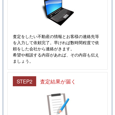
並木
3,600万円
つくば
並木
4,900万円
つくば
並木
4,500万円
つくば
査定をしたい不動産の情報とお客様の連絡先等
西岡
28,000万円
研究学園
を入力して依頼完了。早ければ数時間程度で依
頼をした会社から連絡がきます。
二の宮
14,000万円
つくば
希望や相談する内容があれば、その内容も伝え
ましょう。
二の宮
1,800万円
つくば
二の宮
12,000万円
つくば
STEP2
査定結果が届く
二の宮
8,800万円
つくば
二の宮
4,300万円
つくば