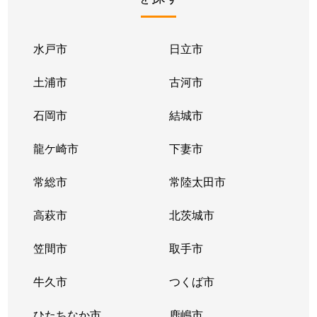
上郷
3,800万円
石下
上郷
550万円
研究学園
水戸市
日立市
上横場
1,100万円
万博記念公園(茨城)
土浦市
古河市
国松
700万円
つくば
石岡市
結城市
栗原
1,500万円
つくば
龍ケ崎市
下妻市
栗原
1,500万円
つくば
常総市
常陸太田市
研究学園
4,900万円
研究学園
高萩市
北茨城市
研究学園
5,300万円
研究学園
笠間市
取手市
研究学園
5,600万円
研究学園
牛久市
つくば市
研究学園
41,000万円
研究学園
ひたちなか市
鹿嶋市