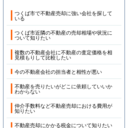
みどりの南
6,600万円
みどりの
つくば市で不動産売却に強い会社を探して
いる
みどりの南
4,600万円
みどりの
つくば市近隣の不動産の売却相場や状況に
みどりの南
21,000万円
みどりの
ついて知りたい
みどりの南
3,800万円
みどりの
複数の不動産会社に不動産の査定価格を相
見積もりして比較したい
南中妻
1,900万円
荒川沖
今の不動産会社の担当者と相性が悪い
南中妻
2,000万円
ひたち野うしく
不動産を売りたいがどこに依頼していいか
わからない
森の里
90万円
牛久
仲介手数料など不動産売却における費用が
森の里
360万円
牛久
知りたい
森の里
800万円
牛久
不動産売却にかかる税金について知りたい