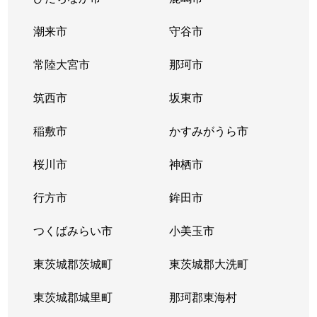
研究学園
8,600万円
つくば
潮来市
守谷市
高野
6,200万円
つくば
常陸大宮市
那珂市
高野台
630万円
ひたち野うしく
筑西市
坂東市
高野台
550万円
ひたち野うしく
稲敷市
かすみがうら市
小白硲
650万円
万博記念公園(茨城)
桜川市
神栖市
駒込
2,000万円
みどりの
行方市
鉾田市
金田
360万円
つくば
つくばみらい市
小美玉市
境松
1,100万円
みどりの
東茨城郡茨城町
東茨城郡大洗町
桜が丘
200万円
牛久
東茨城郡城里町
那珂郡東海村