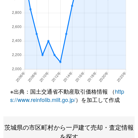
春日
6,500万円
つくば
春日
16,000万円
つくば
要元上口堀
2,400万円
研究学園
要元猿壁
700万円
研究学園
要元南口堀
3,200万円
研究学園
要元弥平太
850万円
研究学園
※出典：国土交通省不動産取引価格情報 （
http
要元弥平太
5,700万円
研究学園
s://www.reinfolib.mlit.go.jp/
）を加工して作成
上河原崎
4,600万円
万博記念公園(茨城)
上河原崎
3,000万円
万博記念公園(茨城)
茨城県の市区町村から一戸建て売却・査定情報
を探す