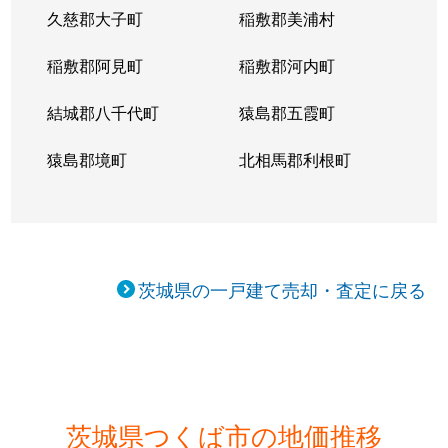
桜が丘
310万円
牛久
久慈郡大子町
稲敷郡美浦村
桜が丘
稲敷郡阿見町
300万円
稲敷郡河内町
ひたち野うしく
結城郡八千代町
猿島郡五霞町
大角豆
5,900万円
荒川沖
猿島郡境町
北相馬郡利根町
大角豆
4,900万円
荒川沖
大角豆
300万円
つくば
島名
5,000万円
万博記念公園(茨城)
茨城県の一戸建て売却・査定に戻る
島名
4,400万円
万博記念公園(茨城)
島名
5,100万円
万博記念公園(茨城)
島名
4,600万円
万博記念公園(茨城)
茨城県つくば市の地価推移