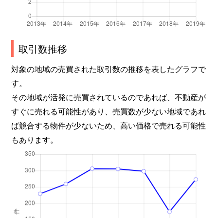
自由ケ丘
1,700万円
龍ケ崎市
自由ケ丘
1,700万円
龍ケ崎市
取引数推移
高崎
5,800万円
牛久
対象の地域の売買された取引数の推移を表したグラフで
す。
高見原
2,800万円
牛久
その地域が活発に売買されているのであれば、不動産が
高見原
2,200万円
牛久
すぐに売れる可能性があり、売買数が少ない地域であれ
ば競合する物件が少ないため、高い価格で売れる可能性
高見原
2,100万円
牛久
もあります。
高見原
400万円
牛久
高見原
300万円
牛久
高見原
1,000万円
ひたち野うしく