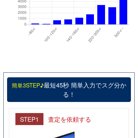
並木
3,600万円
つくば
並木
5,000万円
つくば
並木
4,100万円
つくば
並木
5,400万円
つくば
並木
3,900万円
つくば
最短45秒 簡単入力でスグ分か
並木
4,100万円
つくば
簡単3STEP♪
る！
並木
3,600万円
つくば
並木
4,300万円
つくば
STEP1
査定を依頼する
並木
3,300万円
つくば