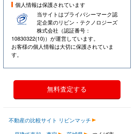
山中
49,000万円
研究学園
個人情報は保護されています
当サイトはプライバシーマーク認
吉沼
400万円
研究学園
定企業のリビン・テクノロジーズ
流星台
2,000万円
つくば
株式会社（認証番号：
10830322(10)
）が運営しています。
若森
40万円
つくば
お客様の個人情報は大切に保護されていま
す。
不動産の比較サイト リビンマッチ
一戸建て売却・査定
茨城県
つくば市