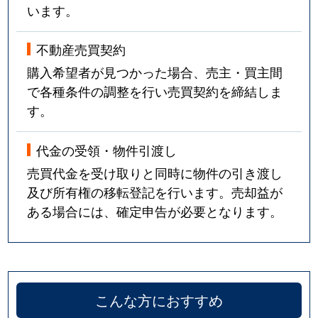
松代
4,100万円
つくば
います。
松代
3,700万円
つくば
不動産売買契約
松野木
9,200万円
つくば
購入希望者が見つかった場合、売主・買主間
で各種条件の調整を行い売買契約を締結しま
みどりの
4,000万円
みどりの
す。
みどりの
4,000万円
みどりの
代金の受領・物件引渡し
売買代金を受け取りと同時に物件の引き渡し
みどりの
12,000万円
みどりの
及び所有権の移転登記を行います。売却益が
みどりの中央
3,100万円
みどりの
ある場合には、確定申告が必要となります。
みどりの南
3,500万円
みどりの
みどりの南
3,400万円
みどりの
こんな方におすすめ
みどりの南
4,400万円
みどりの