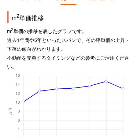
下河原崎
3,700万円
万博記念公園(茨城)
下河原崎
3,300万円
万博記念公園(茨城)
2
m
単価推移
下河原崎
4,600万円
万博記念公園(茨城)
2
m
単価の推移を表したグラフです。
過去1年間や5年といったスパンで、その坪単価の上昇・
下河原崎
2,900万円
万博記念公園(茨城)
下落の傾向がわかります。
不動産を売買するタイミングなどの参考にご活用くださ
下河原崎
4,400万円
万博記念公園(茨城)
い。
下河原崎
3,900万円
万博記念公園(茨城)
下平塚
4,100万円
研究学園
下広岡
1,500万円
つくば
下横場
400万円
荒川沖
自由ケ丘
360万円
龍ケ崎市