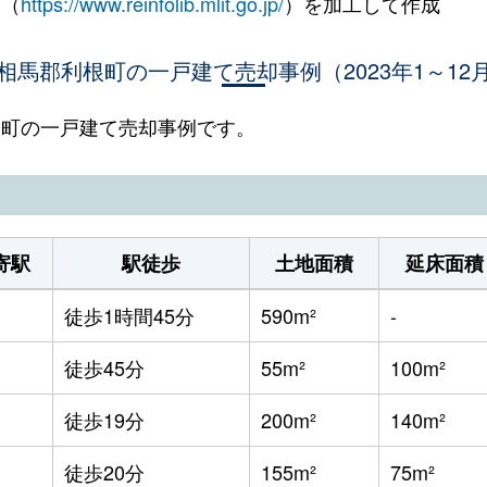
 （
https://www.reinfolib.mlit.go.jp/
）を加工して作成
相馬郡利根町の一戸建て売却事例（2023年1～12
利根町の一戸建て売却事例です。
寄駅
駅徒歩
土地面積
延床面積
徒歩1時間45分
590m²
-
徒歩45分
55m²
100m²
徒歩19分
200m²
140m²
徒歩20分
155m²
75m²