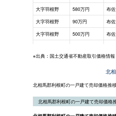
大字羽根野
580万円
布佐
大字羽根野
90万円
布佐
大字羽根野
500万円
布佐
大字羽根野
1,300万円
布佐
※出典：国土交通省不動産取引価格情報
大字羽根野
150万円
布佐
大字早尾
230万円
北相
布佐
大字布川
1,500万円
布佐
北相馬郡利根町の一戸建て売却価格推
大字布川
300万円
布佐
北相馬郡利根町の一戸建て売却価格
大字布川
450万円
布佐
北相馬郡利根町の一戸建て売却価格推