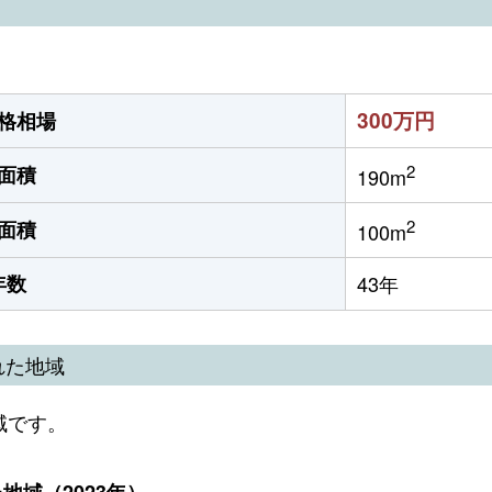
300万円
格相場
2
面積
190m
2
面積
100m
年数
43年
れた地域
域です。
域（2023年）