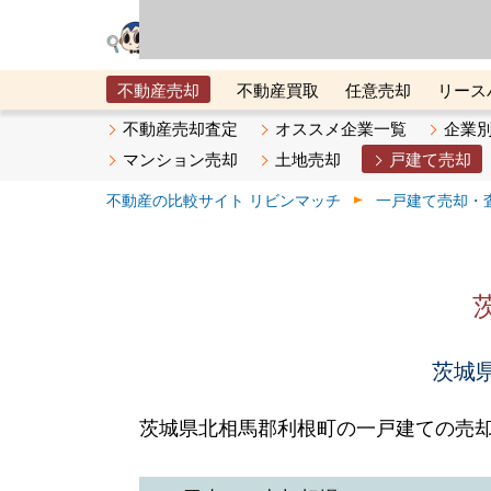
リビン・テクノロジ
場）が運営するサー
不動産売却
不動産買取
任意売却
リース
メタ住宅展示場
ベスト不動産カンパニー
オン
不動産売却査定
オススメ企業一覧
企業
マンション売却
土地売却
戸建て売却
不動産の比較サイト リビンマッチ
一戸建て売却・
茨城県
茨城県北相馬郡利根町の一戸建ての売