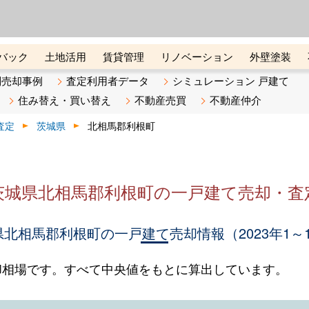
ーズ株式会社（東証グロース上
初めての方へ
ビスです 証券コード：4445
バック
土地活用
賃貸管理
リノベーション
外壁塗装
ライン講座
リビンマガジンBiz
不動産売却ご相談デスク
別売却事例
査定利用者データ
シミュレーション 戸建て
住み替え・買い替え
不動産売買
不動産仲介
査定
茨城県
北相馬郡利根町
茨城県北相馬郡利根町の一戸建て売却・査
北相馬郡利根町の一戸建て売却情報（2023年1～
却相場です。すべて中央値をもとに算出しています。