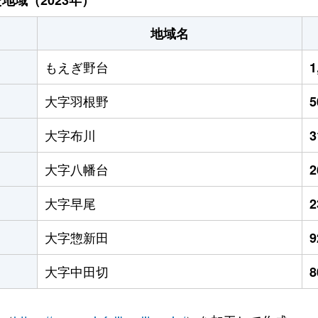
地域名
もえぎ野台
1
大字羽根野
大字布川
大字八幡台
大字早尾
大字惣新田
大字中田切