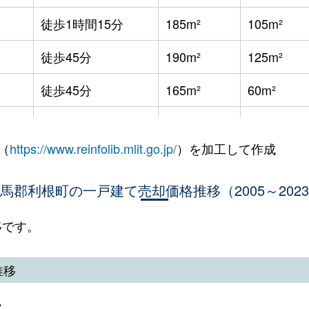
徒歩1時間15分
185m²
105m²
徒歩45分
190m²
125m²
徒歩45分
165m²
60m²
徒歩45分
190m²
140m²
（
https://www.reinfolib.mlit.go.jp/
）を加工して作成
徒歩45分
260m²
85m²
馬郡利根町の一戸建て売却価格推移（2005～202
徒歩45分
185m²
80m²
徒歩45分
230m²
120m²
移です。
徒歩23分
165m²
90m²
推移
徒歩23分
190m²
105m²
移