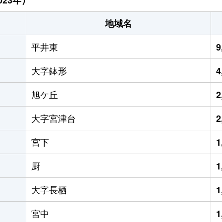
地域名
平井東
9
大字鉢形
4
旭ケ丘
2
大字宮津台
2
宮下
1
厨
1
大字長栖
1
宮中
1