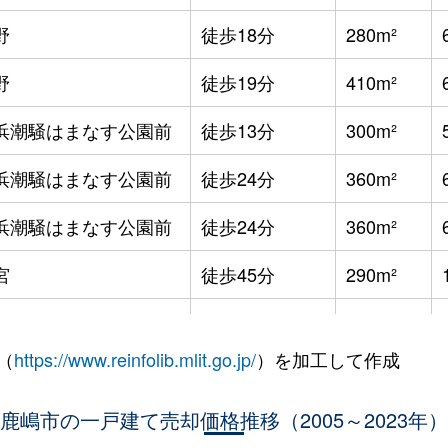
野
徒歩18分
280m²
野
徒歩19分
410m²
浜潮騒はまなす公園前
徒歩13分
300m²
浜潮騒はまなす公園前
徒歩24分
360m²
浜潮騒はまなす公園前
徒歩24分
360m²
宮
徒歩45分
290m²
宮
徒歩45分
820m²
（
https://www.reinfolib.mlit.go.jp/
）を加工して作成
野
徒歩4分
270m²
野
鹿嶋市の一戸建て売却価格推移（2005～2023年）
徒歩11分
380m²