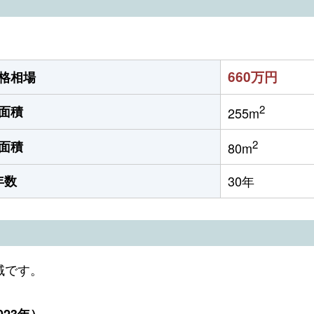
660万円
格相場
2
面積
255m
2
面積
80m
年数
30年
域です。
23年）