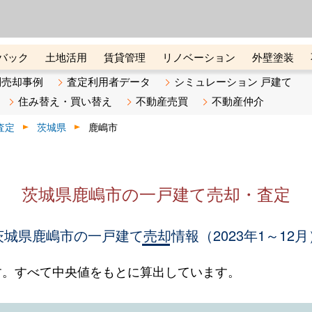
ーズ株式会社（東証グロース上
初めての方へ
ビスです 証券コード：4445
バック
土地活用
賃貸管理
リノベーション
外壁塗装
ライン講座
リビンマガジンBiz
不動産売却ご相談デスク
別売却事例
査定利用者データ
シミュレーション 戸建て
住み替え・買い替え
不動産売買
不動産仲介
査定
茨城県
鹿嶋市
茨城県鹿嶋市の一戸建て売却・査定
茨城県鹿嶋市の一戸建て売却情報（2023年1～12月
す。すべて中央値をもとに算出しています。