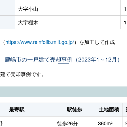
大字小山
1
大字棚木
1
 （
https://www.reinfolib.mlit.go.jp/
）を加工して作成
鹿嶋市の一戸建て売却事例（2023年1～12月）
一戸建て売却事例です。
最寄駅
駅徒歩
土地面積
野
徒歩26分
360m²