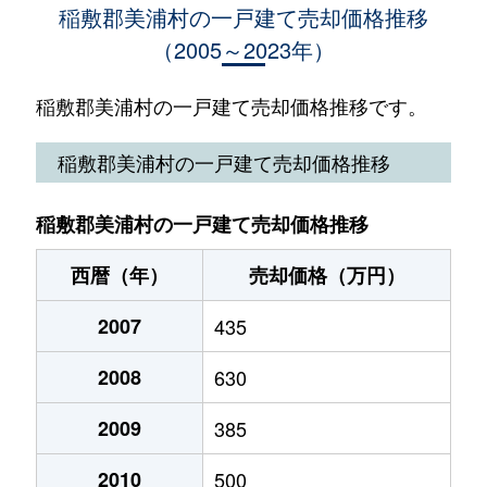
稲敷郡美浦村の一戸建て売却価格推移
（2005～2023年）
大字土屋
300万円
土浦
徒歩2時間
150
大字土屋
380万円
土浦
徒歩2時間
125
稲敷郡美浦村の一戸建て売却価格推移です。
大字土屋
280万円
土浦
徒歩2時間
100
稲敷郡美浦村の一戸建て売却価格推移
大字土屋
450万円
土浦
徒歩2時間
210
稲敷郡美浦村の一戸建て売却価格推移
大字布佐
500万円
土浦
徒歩2時間
135
西暦（年）
売却価格（万円）
大字舟子
330万円
荒川沖
徒歩2時間
110
2007
435
大字舟子
430万円
荒川沖
徒歩2時間
230
2008
630
大字舟子
50万円
土浦
徒歩2時間
330
2009
385
大字宮地
700万円
土浦
徒歩2時間
160
2010
500