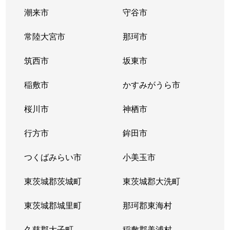
潮来市
守谷市
常陸大宮市
那珂市
筑西市
坂東市
稲敷市
かすみがうら市
桜川市
神栖市
行方市
鉾田市
つくばみらい市
小美玉市
東茨城郡茨城町
東茨城郡大洗町
東茨城郡城里町
那珂郡東海村
久慈郡大子町
稲敷郡美浦村