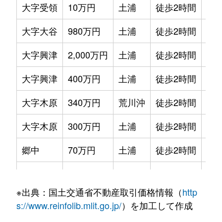
大字受領
10万円
土浦
徒歩2時間
180
大字大谷
980万円
土浦
徒歩2時間
210
大字興津
2,000万円
土浦
徒歩2時間
890
大字興津
400万円
土浦
徒歩2時間
490
大字木原
340万円
荒川沖
徒歩2時間
110
大字木原
300万円
土浦
徒歩2時間
200
郷中
70万円
土浦
徒歩2時間
200
郷中
2,700万円
土浦
徒歩2時間
230
※出典：国土交通省不動産取引価格情報（
http
大字土浦
100万円
土浦
徒歩2時間
990
s://www.reinfolib.mlit.go.jp/
）を加工して作成
大字土屋
250万円
土浦
徒歩2時間
210