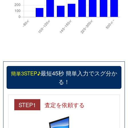
最短45秒 簡単入力でスグ分か
簡単3STEP♪
る！
STEP1
査定を依頼する