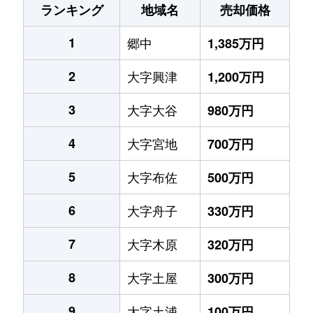
ランキング
地域名
売却価格
1
郷中
1,385万円
2
大字興津
1,200万円
3
大字大谷
980万円
4
大字宮地
700万円
5
大字布佐
500万円
6
大字舟子
330万円
7
大字木原
320万円
8
大字土屋
300万円
9
大字土浦
100万円