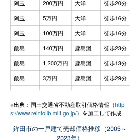
阿玉
200万円
大洋
徒歩20分
阿玉
5万円
大洋
徒歩16分
阿玉
100万円
大洋
徒歩16分
飯島
140万円
鹿島灘
徒歩23分
飯島
1,200万円
鹿島灘
徒歩13分
飯島
3万円
鹿島灘
徒歩29分
飯島
180万円
鹿島灘
徒歩45分
※出典：国土交通省不動産取引価格情報（
http
大蔵
100万円
大洋
徒歩45分
s://www.reinfolib.mlit.go.jp/
）を加工して作成
大蔵
160万円
大洋
徒歩10分
鉾田市の一戸建て売却価格推移（2005～
2023年）
大蔵
150万円
大洋
徒歩45分