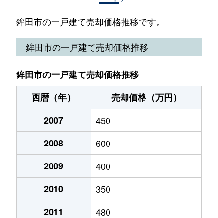
大蔵
350万円
大洋
徒歩45分
鉾田市の一戸建て売却価格推移です。
大蔵
180万円
大洋
徒歩45分
鉾田市の一戸建て売却価格推移
大竹
590万円
北浦湖畔
徒歩1時間15
鉾田市の一戸建て売却価格推移
大竹
85万円
新鉾田
徒歩45分
西暦（年）
売却価格（万円）
大竹
400万円
新鉾田
徒歩45分
2007
450
大竹
120万円
新鉾田
徒歩45分
2008
600
大竹
30万円
大洋
徒歩1時間15
2009
400
大戸
25万円
鹿島旭
徒歩45分
2010
350
梶山
210万円
北浦湖畔
徒歩16分
2011
480