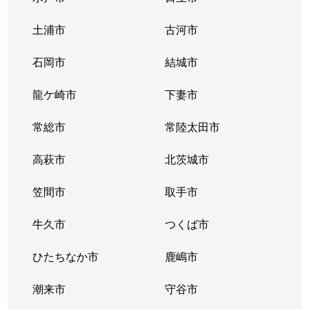
沢尻
500万円
涸沼
徒歩1時間15
土浦市
古河市
沢尻
42万円
涸沼
徒歩45分
石岡市
結城市
沢尻
30万円
涸沼
徒歩45分
龍ケ崎市
下妻市
新鉾田
500万円
新鉾田
徒歩2分
常総市
常陸太田市
新鉾田西
2,200万円
新鉾田
徒歩9分
高萩市
北茨城市
新鉾田西
2,200万円
新鉾田
徒歩9分
笠間市
取手市
台濁沢
630万円
大洋
徒歩45分
牛久市
つくば市
玉田
1,100万円
鹿島旭
徒歩1時間15
ひたちなか市
鹿嶋市
塔ケ崎
20万円
新鉾田
徒歩45分
潮来市
守谷市