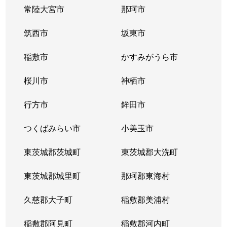
徳宿
740万円
徳宿
徒歩13分
常陸大宮市
那珂市
徳宿
500万円
徳宿
徒歩45分
筑西市
坂東市
徳宿
1,300万円
徳宿
徒歩45分
稲敷市
かすみがうら市
中居
170万円
鹿島灘
徒歩45分
桜川市
神栖市
中居
50万円
鹿島灘
徒歩45分
行方市
鉾田市
札
300万円
大洋
徒歩45分
つくばみらい市
小美玉市
二重作
10万円
北浦湖畔
徒歩45分
東茨城郡茨城町
東茨城郡大洗町
二重作
220万円
北浦湖畔
徒歩26分
東茨城郡城里町
那珂郡東海村
二重作
400万円
北浦湖畔
徒歩45分
久慈郡大子町
稲敷郡美浦村
二重作
50万円
新鉾田
徒歩45分
稲敷郡阿見町
稲敷郡河内町