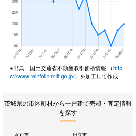
汲上
500万円
大洋
徒歩45分
汲上
630万円
大洋
徒歩4分
汲上
40万円
大洋
徒歩6分
汲上
39万円
大洋
徒歩45分
※出典：国土交通省不動産取引価格情報 （
http
汲上
100万円
大洋
徒歩21分
s://www.reinfolib.mlit.go.jp/
）を加工して作成
汲上
100万円
大洋
徒歩9分
汲上
10万円
大洋
徒歩45分
茨城県の市区町村から一戸建て売却・査定情報
を探す
汲上
300万円
大洋
徒歩10分
子生
80万円
鹿島旭
徒歩45分
水戸市
日立市