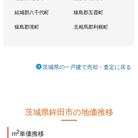
舟木
結城郡八千代町
250万円
鹿島旭
猿島郡五霞町
徒歩1時間15
猿島郡境町
北相馬郡利根町
舟木
1,600万円
鹿島旭
徒歩45分
樅山
400万円
徳宿
徒歩45分
安塚
100万円
北浦湖畔
徒歩45分
茨城県の一戸建て売却・査定に戻る
安塚
500万円
北浦湖畔
徒歩45分
安塚
200万円
新鉾田
徒歩45分
茨城県鉾田市の地価推移
2
m
単価推移