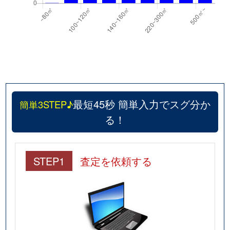
最短45秒 簡単入力でスグ分か
簡単3STEP♪
る！
STEP1
査定を依頼する