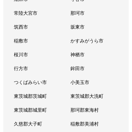
常陸大宮市
那珂市
筑西市
坂東市
稲敷市
かすみがうら市
桜川市
神栖市
行方市
鉾田市
つくばみらい市
小美玉市
東茨城郡茨城町
東茨城郡大洗町
東茨城郡城里町
那珂郡東海村
久慈郡大子町
稲敷郡美浦村