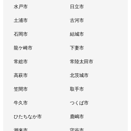
水戸市
日立市
土浦市
古河市
石岡市
結城市
龍ケ崎市
下妻市
常総市
常陸太田市
高萩市
北茨城市
笠間市
取手市
牛久市
つくば市
ひたちなか市
鹿嶋市
潮来市
守谷市