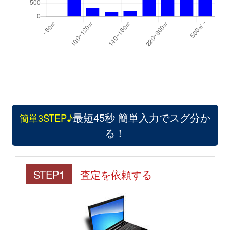
最短45秒 簡単入力でスグ分か
簡単3STEP♪
る！
STEP1
査定を依頼する