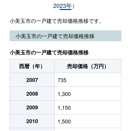
2023年）
竹原
850万円
石岡
徒歩45分
中台
1,400万円
羽鳥
徒歩45分
小美玉市の一戸建て売却価格推移です。
野田
350万円
高浜(茨城)
徒歩1時間45分
小美玉市の一戸建て売却価格推移
野田
5,500万円
高浜(茨城)
徒歩2時間
小美玉市の一戸建て売却価格推移
羽刈
1,100万円
羽鳥
徒歩25分
西暦（年）
売却価格（万円）
羽刈
170万円
羽鳥
徒歩45分
2007
735
羽刈
2,000万円
羽鳥
徒歩20分
2008
1,300
羽鳥
1,700万円
羽鳥
徒歩25分
2009
1,150
羽鳥
2,800万円
羽鳥
徒歩10分
2010
1,500