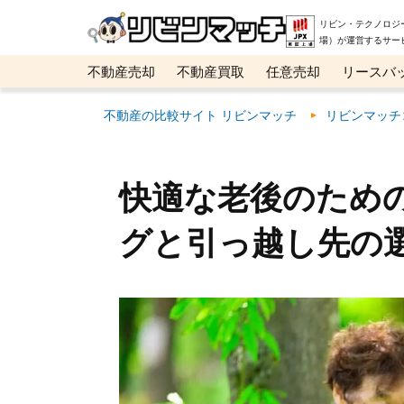
リビン・テクノロジ
場）が運営するサー
不動産売却
不動産買取
任意売却
リースバ
メタ住宅展示場
ベスト不動産カンパニー
オン
不動産の比較サイト リビンマッチ
リビンマッチ
快適な老後のため
グと引っ越し先の