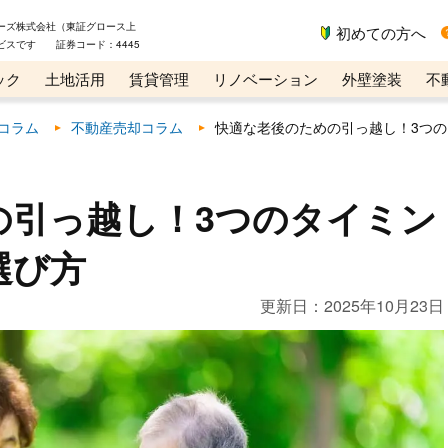
ーズ株式会社（東証グロース上
初めての方へ
ビスです 証券コード：4445
ック
土地活用
賃貸管理
リノベーション
外壁塗装
不
ライン講座
リビンマガジンBiz
コラム
不動産売却コラム
快適な老後のための引っ越し！3つ
の引っ越し！3つのタイミン
選び方
更新日：
2025年10月23日