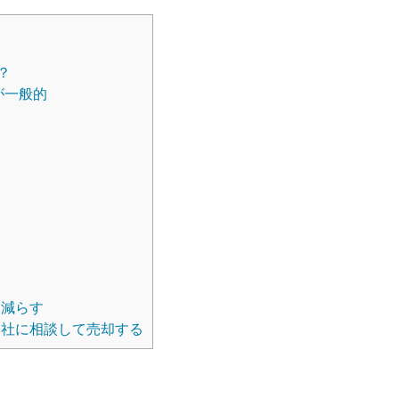
？
が一般的
け減らす
社に相談して売却する