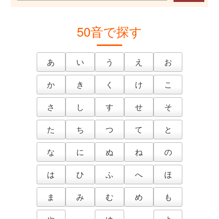
50音で探す
あ
い
う
え
お
か
き
く
け
こ
さ
し
す
せ
そ
た
ち
つ
て
と
な
に
ぬ
ね
の
は
ひ
ふ
へ
ほ
ま
み
む
め
も