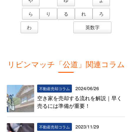
や
ゆ
よ
ら
り
る
れ
ろ
わ
英数字
リビンマッチ「公道」関連コラム
2024/06/26
不動産売却コラム
空き家を売却する流れを解説｜早く
売るには準備が重要！
2023/11/29
不動産売却コラム