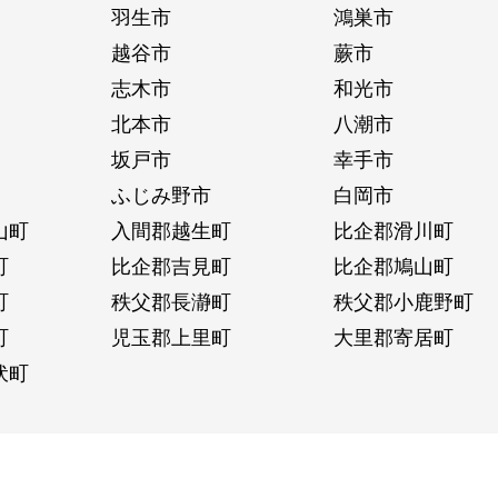
羽生市
鴻巣市
越谷市
蕨市
志木市
和光市
北本市
八潮市
坂戸市
幸手市
ふじみ野市
白岡市
山町
入間郡越生町
比企郡滑川町
町
比企郡吉見町
比企郡鳩山町
町
秩父郡長瀞町
秩父郡小鹿野町
町
児玉郡上里町
大里郡寄居町
伏町