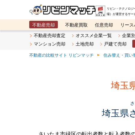
リビン・テクノロジ
場）が運営するサー
不動産売却
不動産買取
任意売却
リース
メタ住宅展示場
ベスト不動産カンパニー
オン
不動産売却査定
オススメ企業一覧
企業
マンション売却
土地売却
戸建て売却
不動産の比較サイト リビンマッチ
住み替え・買い
埼玉
埼玉県
さいたま市緑区の転出者数と転入者数の推移