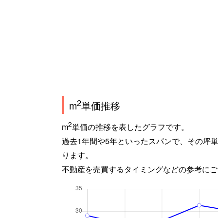
2
m
単価推移
2
m
単価の推移を表したグラフです。
過去1年間や5年といったスパンで、その坪
ります。
不動産を売買するタイミングなどの参考にご