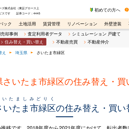
ーズ株式会社（東証グロース上
初めての方へ
ビスです 証券コード：4445
バック
土地活用
賃貸管理
リノベーション
外壁塗装
ライン講座
リビンマガジンBiz
不動産売却ご相談デスク
別売却事例
査定利用者データ
シミュレーション 戸建て
住み替え・買い替え
不動産売買
不動産仲介
替え
埼玉県
さいたま市緑区
県さいたま市緑区の住み替え・買
さいたましみどりく
さいたま市緑区
の住み替え・買い
です。2018年度から2021年度にかけて、転出者数は13