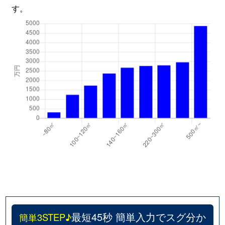
す。
最短45秒 簡単入力でスグ分か
簡単3STEP♪