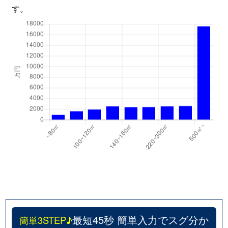
す。
最短45秒 簡単入力でスグ分か
簡単3STEP♪