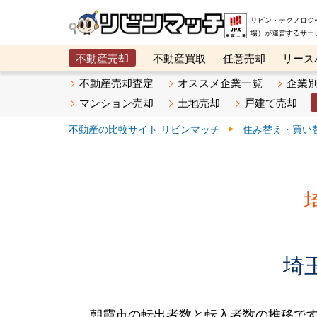
リビン・テクノロジ
場）が運営するサー
不動産売却
不動産買取
任意売却
リース
メタ住宅展示場
ベスト不動産カンパニー
オン
不動産売却査定
オススメ企業一覧
企業
マンション売却
土地売却
戸建て売却
不動産の比較サイト リビンマッチ
住み替え・買い
埼
朝霞市の転出者数と転入者数の推移です。20