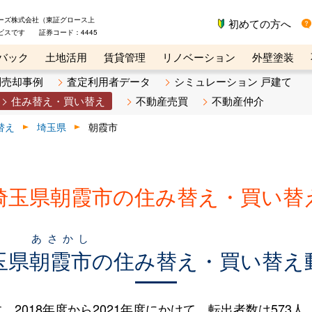
ーズ株式会社（東証グロース上
初めての方へ
ビスです 証券コード：4445
バック
土地活用
賃貸管理
リノベーション
外壁塗装
ライン講座
リビンマガジンBiz
不動産売却ご相談デスク
別売却事例
査定利用者データ
シミュレーション 戸建て
住み替え・買い替え
不動産売買
不動産仲介
替え
埼玉県
朝霞市
埼玉県朝霞市の住み替え・買い替
あさかし
玉県
朝霞市
の住み替え・買い替え
18年度から2021年度にかけて、転出者数は573人（7.