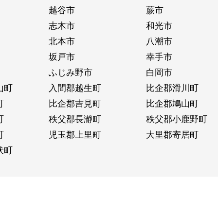
越谷市
蕨市
志木市
和光市
北本市
八潮市
坂戸市
幸手市
ふじみ野市
白岡市
山町
入間郡越生町
比企郡滑川町
町
比企郡吉見町
比企郡鳩山町
町
秩父郡長瀞町
秩父郡小鹿野町
町
児玉郡上里町
大里郡寄居町
伏町