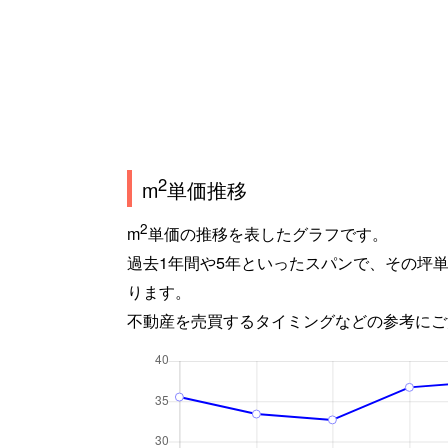
2
m
単価推移
2
m
単価の推移を表したグラフです。
過去1年間や5年といったスパンで、その坪
ります。
不動産を売買するタイミングなどの参考にご