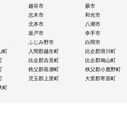
越谷市
蕨市
志木市
和光市
北本市
八潮市
坂戸市
幸手市
ふじみ野市
白岡市
山町
入間郡越生町
比企郡滑川町
町
比企郡吉見町
比企郡鳩山町
町
秩父郡長瀞町
秩父郡小鹿野町
町
児玉郡上里町
大里郡寄居町
伏町