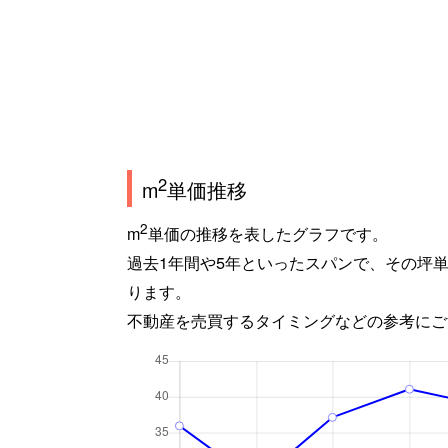
2
m
単価推移
2
m
単価の推移を表したグラフです。
過去1年間や5年といったスパンで、その坪
ります。
不動産を売買するタイミングなどの参考にご