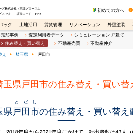
ーズ株式会社（東証グロース上
初めての方へ
ビスです 証券コード：4445
バック
土地活用
賃貸管理
リノベーション
外壁塗装
ライン講座
リビンマガジンBiz
不動産売却ご相談デスク
別売却事例
査定利用者データ
シミュレーション 戸建て
住み替え・買い替え
不動産売買
不動産仲介
替え
埼玉県
戸田市
埼玉県戸田市の住み替え・買い替
とだし
玉県
戸田市
の住み替え・買い替え
018年度から2021年度にかけて、転出者数は43人（0.5