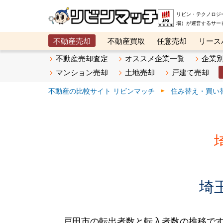
リビン・テクノロジ
場）が運営するサー
不動産売却
不動産買取
任意売却
リース
メタ住宅展示場
ベスト不動産カンパニー
オン
不動産売却査定
オススメ企業一覧
企業
マンション売却
土地売却
戸建て売却
不動産の比較サイト リビンマッチ
住み替え・買い
埼
戸田市の転出者数と転入者数の推移です。2