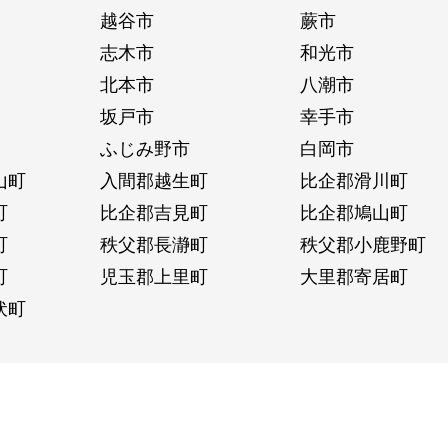
越谷市
蕨市
志木市
和光市
北本市
八潮市
坂戸市
幸手市
ふじみ野市
白岡市
山町
入間郡越生町
比企郡滑川町
町
比企郡吉見町
比企郡鳩山町
町
秩父郡長瀞町
秩父郡小鹿野町
町
児玉郡上里町
大里郡寄居町
伏町