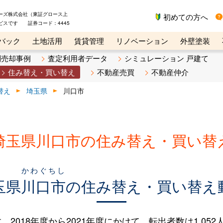
ーズ株式会社（東証グロース上
初めての方へ
ビスです 証券コード：4445
バック
土地活用
賃貸管理
リノベーション
外壁塗装
ライン講座
リビンマガジンBiz
不動産売却ご相談デスク
別売却事例
査定利用者データ
シミュレーション 戸建て
住み替え・買い替え
不動産売買
不動産仲介
替え
埼玉県
川口市
埼玉県川口市の住み替え・買い替
かわぐちし
玉県
川口市
の住み替え・買い替え
18年度から2021年度にかけて、転出者数は1,052人（