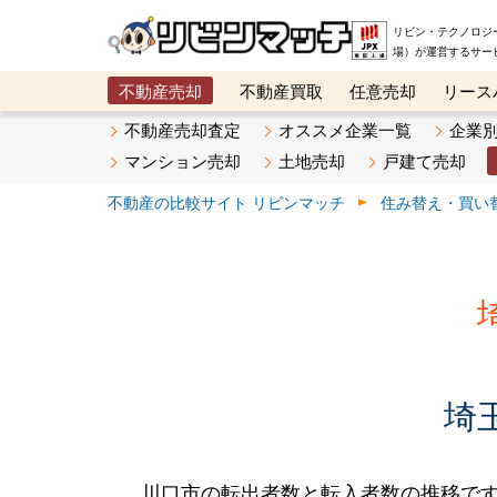
リビン・テクノロジ
場）が運営するサー
不動産売却
不動産買取
任意売却
リース
メタ住宅展示場
ベスト不動産カンパニー
オン
不動産売却査定
オススメ企業一覧
企業
マンション売却
土地売却
戸建て売却
不動産の比較サイト リビンマッチ
住み替え・買い
埼
川口市の転出者数と転入者数の推移です。20