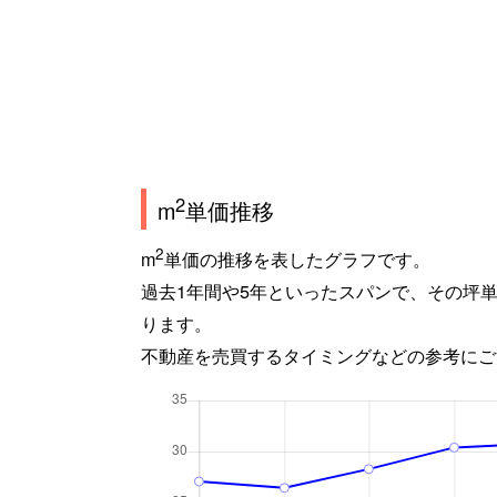
2
m
単価推移
2
m
単価の推移を表したグラフです。
過去1年間や5年といったスパンで、その坪
ります。
不動産を売買するタイミングなどの参考にご