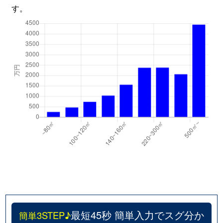
す。
最短45秒 簡単入力でスグ分か
簡単3STEP♪