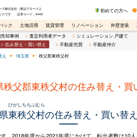
ーズ株式会社（東証グロース上
初めての方へ
ビスです 証券コード：4445
バック
土地活用
賃貸管理
リノベーション
外壁塗装
ライン講座
リビンマガジンBiz
不動産売却ご相談デスク
別売却事例
査定利用者データ
シミュレーション 戸建て
住み替え・買い替え
不動産売買
不動産仲介
替え
埼玉県
秩父郡東秩父村
県秩父郡東秩父村の住み替え・買
ひがしちちぶむら
県
東秩父村
の住み替え・買い替
2018年度から2021年度にかけて、転出者数は10人（1