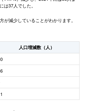
には37人でした。
る方が減少していることがわかります。
人口増減数（人）
40
26
9
21