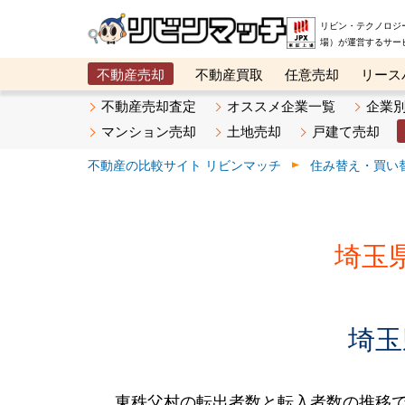
リビン・テクノロジ
場）が運営するサー
不動産売却
不動産買取
任意売却
リース
メタ住宅展示場
ベスト不動産カンパニー
オン
不動産売却査定
オススメ企業一覧
企業
マンション売却
土地売却
戸建て売却
不動産の比較サイト リビンマッチ
住み替え・買い
埼玉
埼玉
東秩父村の転出者数と転入者数の推移です。