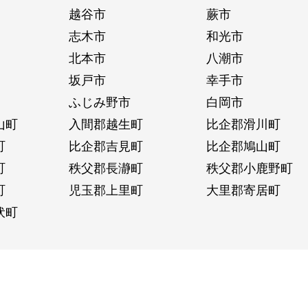
越谷市
蕨市
志木市
和光市
北本市
八潮市
坂戸市
幸手市
ふじみ野市
白岡市
山町
入間郡越生町
比企郡滑川町
町
比企郡吉見町
比企郡鳩山町
町
秩父郡長瀞町
秩父郡小鹿野町
町
児玉郡上里町
大里郡寄居町
伏町