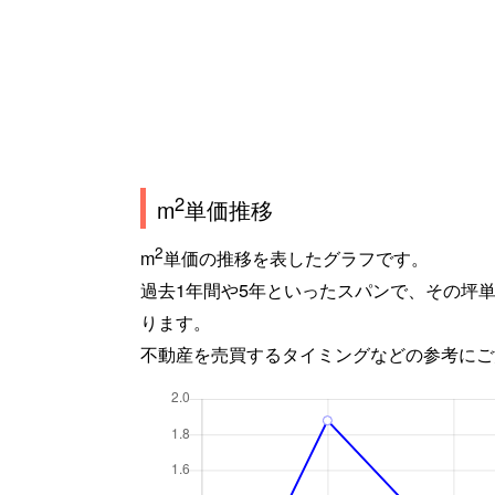
2
m
単価推移
2
m
単価の推移を表したグラフです。
過去1年間や5年といったスパンで、その坪
ります。
不動産を売買するタイミングなどの参考にご