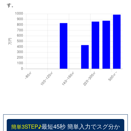
す。
最短45秒 簡単入力でスグ分か
簡単3STEP♪