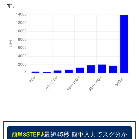
す。
最短45秒 簡単入力でスグ分か
簡単3STEP♪