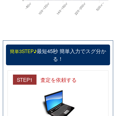
最短45秒 簡単入力でスグ分か
簡単3STEP♪
る！
STEP1
査定を依頼する