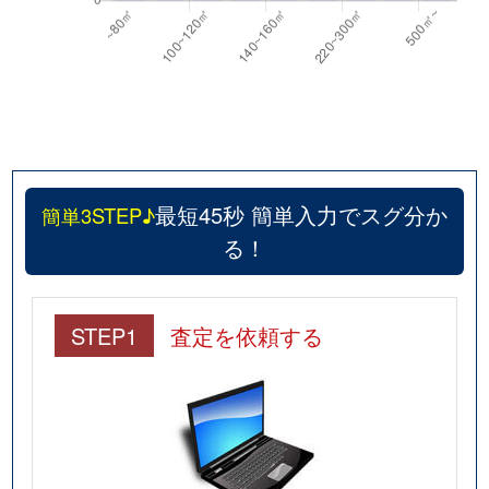
最短45秒 簡単入力でスグ分か
簡単3STEP♪
る！
STEP1
査定を依頼する