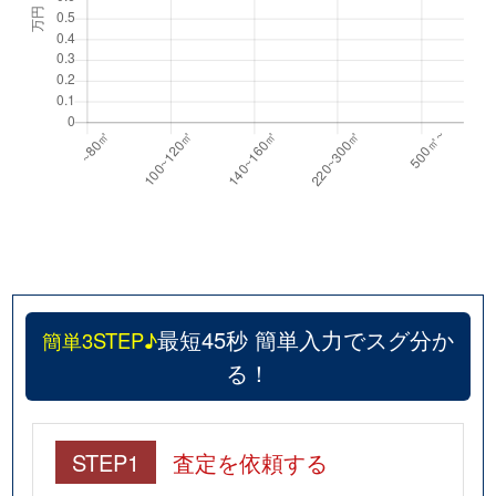
最短45秒 簡単入力でスグ分か
簡単3STEP♪
る！
STEP1
査定を依頼する