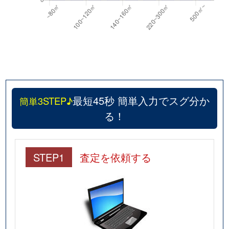
最短45秒 簡単入力でスグ分か
簡単3STEP♪
る！
STEP1
査定を依頼する