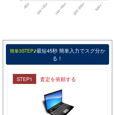
最短45秒 簡単入力でスグ分か
簡単3STEP♪
る！
STEP1
査定を依頼する