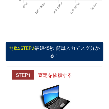
最短45秒 簡単入力でスグ分か
簡単3STEP♪
る！
STEP1
査定を依頼する