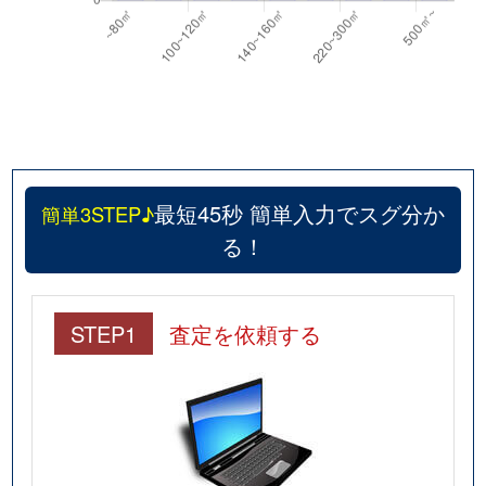
最短45秒 簡単入力でスグ分か
簡単3STEP♪
る！
STEP1
査定を依頼する