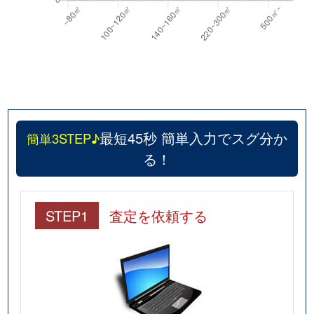
最短45秒 簡単入力でスグ分か
簡単3STEP♪
る！
STEP1
査定を依頼する