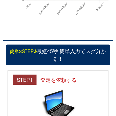
最短45秒 簡単入力でスグ分か
簡単3STEP♪
る！
STEP1
査定を依頼する