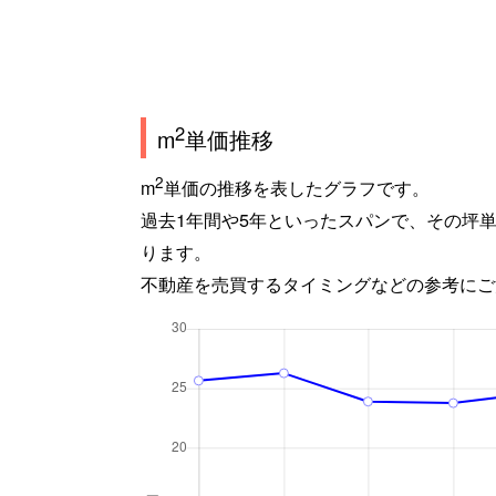
2
m
単価推移
2
m
単価の推移を表したグラフです。
過去1年間や5年といったスパンで、その坪
ります。
不動産を売買するタイミングなどの参考にご