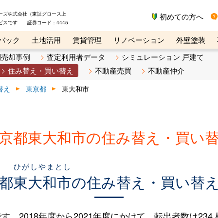
ーズ株式会社（東証グロース上
初めての方へ
ビスです 証券コード：4445
バック
土地活用
賃貸管理
リノベーション
外壁塗装
ライン講座
リビンマガジンBiz
不動産売却ご相談デスク
別売却事例
査定利用者データ
シミュレーション 戸建て
住み替え・買い替え
不動産売買
不動産仲介
替え
東京都
東大和市
京都東大和市の住み替え・買い
ひがしやまとし
都
東大和市
の住み替え・買い替
018年度から2021年度にかけて、転出者数は234人（6