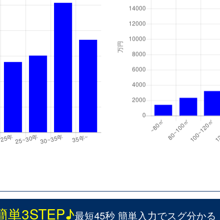
簡単3STEP♪
最短45秒 簡単入力でスグ分かる