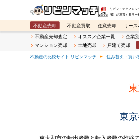
リビン・テクノロジ
場）が運営するサー
不動産売却
不動産買取
任意売却
リース
メタ住宅展示場
ベスト不動産カンパニー
オン
不動産売却査定
オススメ企業一覧
企業
マンション売却
土地売却
戸建て売却
不動産の比較サイト リビンマッチ
住み替え・買い
東
東京
東大和市の転出者数と転入者数の推移です。2